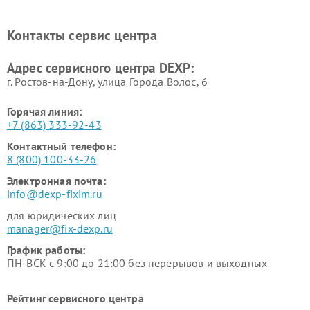
Ремонт холодильников DEXP
Ремонт электросамокатов
DEXP
Контакты сервис центра
Ремонт серверов DEXP
Ремонт мини пк DEXP
Адрес сервисного центра DEXP:
г. Ростов-на-Дону, улица Города Волос, 6
Горячая линия:
+7 (863) 333-92-43
Контактный телефон:
8 (800) 100-33-26
Электронная почта:
info@dexp-fixim.ru
для юридических лиц
manager@fix-dexp.ru
График работы:
ПН-ВСК с 9:00 до 21:00 без перерывов и выходных
Рейтинг сервисного центра