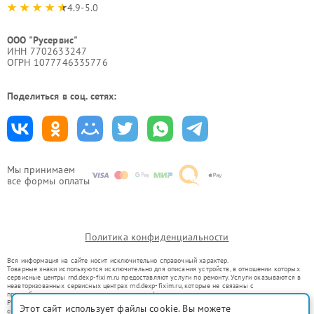
4.9-5.0
ООО "Русервис"
ИНН 7702633247
ОГРН 1077746335776
Поделиться в соц. сетях:
Мы принимаем
все формы оплаты
Политика конфиденциальности
Вся информация на сайте носит исключительно справочный характер.
Товарные знаки используются исключительно для описания устройств, в отношении которых
сервисные центры rnd.dexp-fixim.ru предоставляют услуги по ремонту. Услуги оказываются в
неавторизованных сервисных центрах rnd.dexp-fixim.ru, которые не связаны с
правообладателями товарных знаков или их официальными представителями.
Ремонт осуществляется для устройств, уже введенных в гражданский оборот в соответствии
Этот сайт использует файлы cookie. Вы можете
со статьей 1487 ГК РФ.