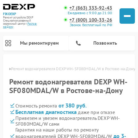
+7 (863) 333-92-43
Ежедневно с 9:00 до 21:00
FIX-DEXP
Ремонт устройств DEXP
+7 (800) 100-33-26
Специализированный
cервисный центр г.
Ростов-
Звонок бесплатный по РФ
на-Дону
Мы ремонтируем
Позвонить
-Дону
Ремонт водонагревателя DEXP WH-SF080MDAL/W в Ростове-на-Дону
Ремонт водонагревателя DEXP WH-
SF080MDAL/W в Ростове-на-Дону
от 380 руб.
Стоимость ремонта
Бесплатная диагностика
даже при отказе
Привезем и увезем водонагреватель DEXP WH-
SF080MDAL/W сами
Ремонт электросамокатов DEXP
Ремонт роботов-пылесосов DEXP
Ремонт стиральных машин DEXP
Ремонт видеорегистраторов DEXP
Гарантия на наши работы по ремонту
до 3-
водонагревателей DEXP WH-SF080MDAL/W