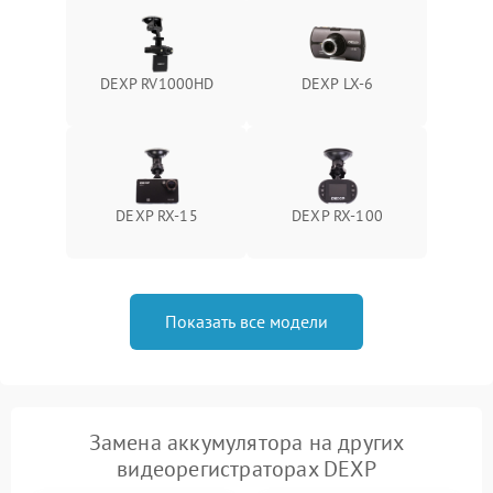
Неисправность датчика
500 ₽
Подробнее →
движения
Неисправность системы
DEXP RV1000HD
DEXP LX-6
1500 ₽
Подробнее →
стабилизации
Неисправность
300 ₽
Подробнее →
индикаторов
DEXP RX-15
DEXP RX-100
Неисправность системы
1000 ₽
Подробнее →
записи (пропуск кадров)
Показать все модели
Замена аккумулятора на других
видеорегистраторах DEXP