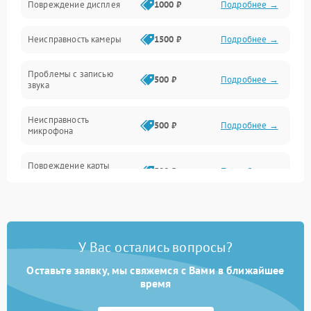
Повреждение дисплея
1000 ₽
Подробнее →
Программное обеспечение
Неисправность камеры
1500 ₽
Подробнее →
Проблемы с записью
500 ₽
Подробнее →
звука
Неисправность
500 ₽
Подробнее →
микрофона
Повреждение карты
500 ₽
Подробнее →
памяти (слот)
Неисправность кнопок
300 ₽
Подробнее →
управления
У Вас остались вопросы?
Проблемы с пайкой на
1000 ₽
Подробнее →
плате
Оставьте заявку, мы свяжемся с Вами в ближайшее
время
Неисправность
2000 ₽
Подробнее →