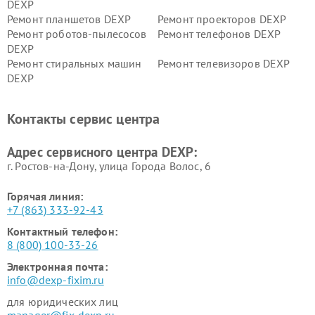
DEXP
Ремонт планшетов DEXP
Ремонт проекторов DEXP
Ремонт роботов-пылесосов
Ремонт телефонов DEXP
DEXP
Ремонт стиральных машин
Ремонт телевизоров DEXP
DEXP
Ремонт холодильников DEXP
Ремонт электросамокатов
DEXP
Контакты сервис центра
Ремонт серверов DEXP
Ремонт мини пк DEXP
Адрес сервисного центра DEXP:
г. Ростов-на-Дону, улица Города Волос, 6
Горячая линия:
+7 (863) 333-92-43
Контактный телефон:
8 (800) 100-33-26
Электронная почта:
info@dexp-fixim.ru
для юридических лиц
manager@fix-dexp.ru