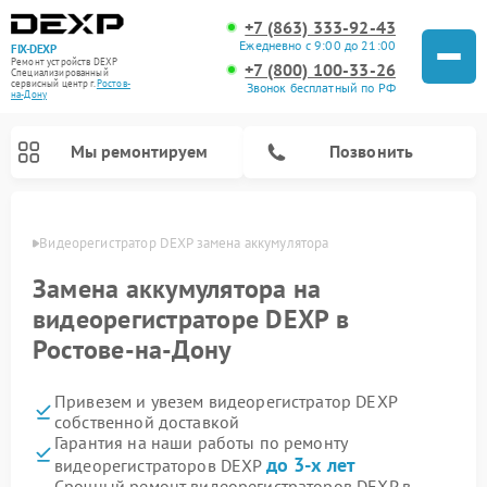
+7 (863) 333-92-43
Ежедневно с 9:00 до 21:00
FIX-DEXP
Ремонт устройств DEXP
+7 (800) 100-33-26
Специализированный
cервисный центр г.
Ростов-
Звонок бесплатный по РФ
на-Дону
Мы ремонтируем
Позвонить
-Дону
Видеорегистратор DEXP замена аккумулятора
Замена аккумулятора на
видеорегистраторе DEXP в
Ростове-на-Дону
Привезем и увезем видеорегистратор DEXP
собственной доставкой
Гарантия на наши работы по ремонту
Ремонт роботов-пылесосов DEXP
Ремонт стиральных машин DEXP
Ремонт электросамокатов DEXP
до 3-х лет
видеорегистраторов DEXP
Срочный ремонт видеорегистраторов DEXP в