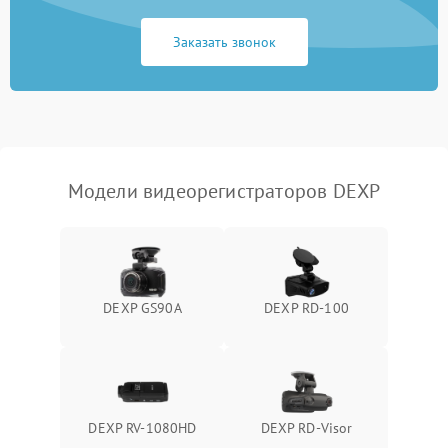
Неисправность
2000 ₽
Подробнее →
процессора
Заказать звонок
Неисправность разъемов
500 ₽
Подробнее →
(USB, HDMI)
Проблемы с зарядкой
500 ₽
Подробнее →
устройства
Модели видеорегистраторов DEXP
Неисправность GPS-
1000 ₽
Подробнее →
модуля
Повреждение внутренних
500 ₽
Подробнее →
проводов
DEXP GS90A
DEXP RD-100
Неисправность системы
1000 ₽
Подробнее →
охлаждения
Проблемы с Wi-Fi-
1000 ₽
Подробнее →
модулем
DEXP RV-1080HD
DEXP RD-Visor