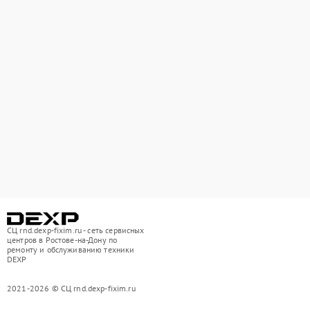
СЦ rnd.dexp-fixim.ru - сеть сервисных
центров в Ростове-на-Дону по
ремонту и обслуживанию техники
DEXP
2021-2026 © СЦ rnd.dexp-fixim.ru