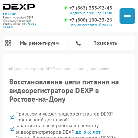
+7 (863) 333-92-43
Ежедневно с 9:00 до 21:00
FIX-DEXP
Ремонт устройств DEXP
+7 (800) 100-33-26
Специализированный
cервисный центр г.
Ростов-
Звонок бесплатный по РФ
на-Дону
Мы ремонтируем
Позвонить
-Дону
Видеорегистратор DEXP восстановление цепи питания 
Восстановление цепи питания на
видеорегистраторе DEXP в
Ростове-на-Дону
Привезем и увезем видеорегистратор DEXP
собственной доставкой
Гарантия на наши работы по ремонту
Ремонт роботов-пылесосов DEXP
Ремонт стиральных машин DEXP
Ремонт электросамокатов DEXP
до 3-х лет
видеорегистраторов DEXP
Срочный ремонт видеорегистраторов DEXP в