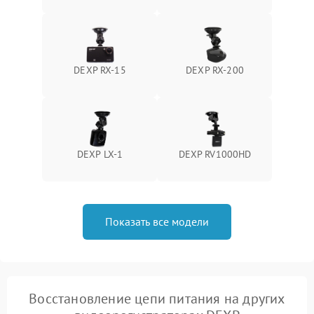
Неисправность датчика
500 ₽
Подробнее →
движения
Неисправность системы
DEXP RX-15
DEXP RX-200
1500 ₽
Подробнее →
стабилизации
Неисправность
300 ₽
Подробнее →
индикаторов
DEXP LX-1
DEXP RV1000HD
Неисправность системы
1000 ₽
Подробнее →
записи (пропуск кадров)
Показать все модели
Восстановление цепи питания на других