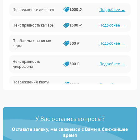
Оптика
Повреждение дисплея
1000 ₽
Подробнее →
Программное обеспечение
Неисправность камеры
1500 ₽
Подробнее →
Проблемы с записью
500 ₽
Подробнее →
звука
Неисправность
500 ₽
Подробнее →
микрофона
Повреждение карты
500 ₽
Подробнее →
памяти (слот)
Неисправность кнопок
300 ₽
Подробнее →
управления
У Вас остались вопросы?
Проблемы с пайкой на
1000 ₽
Подробнее →
плате
Оставьте заявку, мы свяжемся с Вами в ближайшее
время