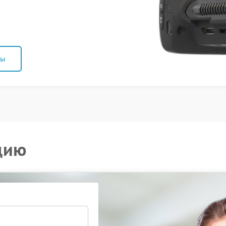
ны
цию