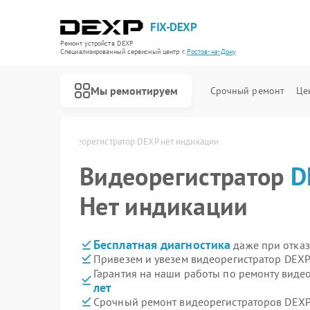
FIX-DEXP
Ремонт устройств DEXP
Специализированный cервисный центр г.
Ростов-на-Дону
Мы ремонтируем
Срочный ремонт
Це
стове-на-Дону
Видеорегистратор DEXP нет индикации
Видеорегистратор
D
Нет индикации
Бесплатная диагностика
даже при отказ
Привезем и увезем видеорегистратор DEXP
Гарантия на наши работы по ремонту виде
лет
Срочный ремонт видеорегистраторов DEXP 
Ремонт водонагревателей DEXP
Ремонт роботов-пылесосов DEXP
Ремонт стиральных машин DEXP
Ремонт электросамокатов DEXP