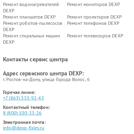
Ремонт водонагревателей
Ремонт мониторов DEXP
DEXP
Ремонт планшетов DEXP
Ремонт проекторов DEXP
Ремонт роботов-пылесосов
Ремонт телефонов DEXP
DEXP
Ремонт стиральных машин
Ремонт телевизоров DEXP
DEXP
Ремонт холодильников DEXP
Ремонт электросамокатов
DEXP
Контакты сервис центра
Ремонт серверов DEXP
Ремонт мини пк DEXP
Адрес сервисного центра DEXP:
г. Ростов-на-Дону, улица Города Волос, 6
Горячая линия:
+7 (863) 333-92-43
Контактный телефон:
8 (800) 100-33-26
Электронная почта:
info@dexp-fixim.ru