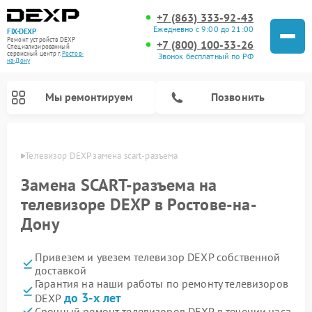
+7 (863) 333-92-43
Ежедневно с 9:00 до 21:00
FIX-DEXP
Ремонт устройств DEXP
+7 (800) 100-33-26
Специализированный
cервисный центр г.
Ростов-
Звонок бесплатный по РФ
на-Дону
Мы ремонтируем
Позвонить
-Дону
Телевизор DEXP замена scart-разъема
Замена SCART-разъема на
телевизоре DEXP в Ростове-на-
Дону
Привезем и увезем телевизор DEXP собственной
доставкой
Гарантия на наши работы по ремонту телевизоров
Ремонт роботов-пылесосов DEXP
Ремонт стиральных машин DEXP
Ремонт электросамокатов DEXP
Ремонт видеорегистраторов DEXP
до 3-х лет
DEXP
Срочный ремонт телевизоров DEXP в течении часа