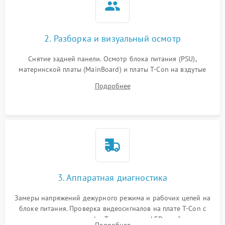
2. Разборка и визуальный осмотр
Снятие задней панели. Осмотр блока питания (PSU),
материнской платы (MainBoard) и платы T-Con на вздутые
конденсаторы, прогары, окисления и микротрещины.
Подробнее
Проверка надежности фиксации и целостности шлейфов.
3. Аппаратная диагностика
Замеры напряжений дежурного режима и рабочих цепей на
блоке питания. Проверка видеосигналов на плате T-Con с
помощью осциллографа. Тестирование LED-драйвера и
Подробнее