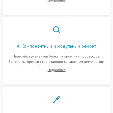
светодиодных планок подсветки мультиметром.
4. Компонентный и модульный ремонт
Перепайка элементов блока питания или процессора.
Замена выгоревших светодиодов со сложным демонтажом
хрупкой матрицы. Восстановление поврежденных дорожек,
Подробнее
прошивка микросхем памяти EEPROM