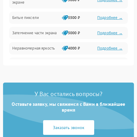
экране
Разъёмы и интерфейсы
Битые пиксели
5500 ₽
Подробнее →
Механические повреждения
Затемнение части экрана
5000 ₽
Подробнее →
Программное обеспечение
Неравномерная яркость
4000 ₽
Подробнее →
Корпус и механика
Выгорание матрицы
6000 ₽
Подробнее →
Пульт и управление
Сеть и подключения
У Вас остались вопросы?
Оставьте заявку, мы свяжемся с Вами в ближайшее
Аудио
время
Сетевая
Заказать звонок