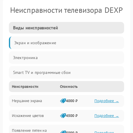
Неисправности телевизора DEXP
Виды неисправностей
Экран и изображение
Электроника
Smart TV и программные сбои
Неисправности
Стоимость
Питание и запуск
Мерцание экрана
4000 ₽
Подробнее →
Подсветка и LED-модули
Искажение цветов
4500 ₽
Подробнее →
Звук и аудиосистема
Появление пятен на
Сигнал и приём каналов
5000 ₽
Подробнее →