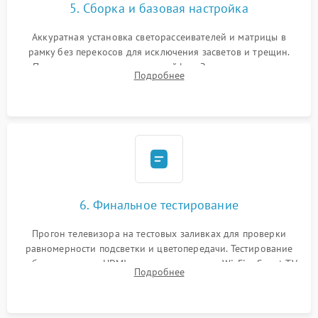
5. Сборка и базовая настройка
Аккуратная установка светорассеивателей и матрицы в
рамку без перекосов для исключения засветов и трещин.
Подключение внутренних шлейфов. Закрытие корпуса.
Подробнее
Сброс настроек и обновление программного обеспечения.
6. Финальное тестирование
Прогон телевизора на тестовых заливках для проверки
равномерности подсветки и цветопередачи. Тестирование
работы разъемов HDMI, динамиков, модуля Wi-Fi и Smart TV
Подробнее
в рабочем режиме в течение нескольких часов.