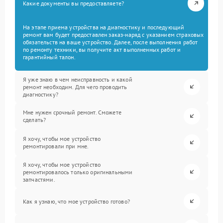
Какие документы вы предоставляете?
На этапе приема устройства на диагностику и последующий
ремонт вам будет предоставлен заказ-наряд с указанием страховых
обязательств на ваше устройство. Далее, после выполнения работ
по ремонту техники, вы получите акт выполненных работ и
гарантийный талон.
Я уже знаю в чем неисправность и какой
ремонт необходим. Для чего проводить
диагностику?
Мне нужен срочный ремонт. Сможете
сделать?
Я хочу, чтобы мое устройство
ремонтировали при мне.
Я хочу, чтобы мое устройство
ремонтировалось только оригинальными
запчастями.
Как я узнаю, что мое устройство готово?