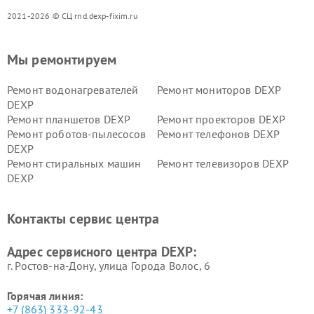
2021-2026 © СЦ rnd.dexp-fixim.ru
Мы ремонтируем
Ремонт водонагревателей
Ремонт мониторов DEXP
DEXP
Ремонт планшетов DEXP
Ремонт проекторов DEXP
Ремонт роботов-пылесосов
Ремонт телефонов DEXP
DEXP
Ремонт стиральных машин
Ремонт телевизоров DEXP
DEXP
Ремонт холодильников DEXP
Ремонт электросамокатов
DEXP
Контакты сервис центра
Ремонт серверов DEXP
Ремонт мини пк DEXP
Адрес сервисного центра DEXP:
г. Ростов-на-Дону, улица Города Волос, 6
Горячая линия:
+7 (863) 333-92-43