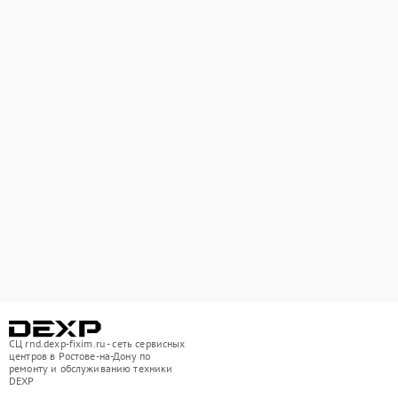
СЦ rnd.dexp-fixim.ru - сеть сервисных
центров в Ростове-на-Дону по
ремонту и обслуживанию техники
DEXP