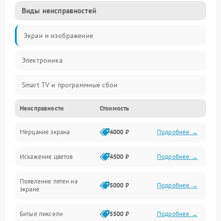
Виды неисправностей
Экран и изображение
Электроника
Smart TV и программные сбои
Неисправности
Стоимость
Питание и запуск
Мерцание экрана
4000 ₽
Подробнее →
Подсветка и LED-модули
Искажение цветов
4500 ₽
Подробнее →
Звук и аудиосистема
Появление пятен на
Сигнал и приём каналов
5000 ₽
Подробнее →
экране
Разъёмы и интерфейсы
Битые пиксели
5500 ₽
Подробнее →