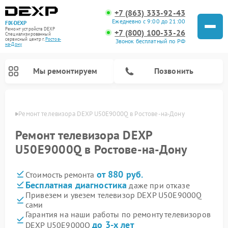
+7 (863) 333-92-43
Ежедневно с 9:00 до 21:00
FIX-DEXP
Ремонт устройств DEXP
+7 (800) 100-33-26
Специализированный
cервисный центр г.
Ростов-
Звонок бесплатный по РФ
на-Дону
Мы ремонтируем
Позвонить
-Дону
Ремонт телевизора DEXP U50E9000Q в Ростове-на-Дону
Ремонт телевизора DEXP
U50E9000Q в Ростове-на-Дону
от 880 руб.
Стоимость ремонта
Бесплатная диагностика
даже при отказе
Привезем и увезем телевизор DEXP U50E9000Q
сами
Ремонт роботов-пылесосов DEXP
Ремонт стиральных машин DEXP
Ремонт электросамокатов DEXP
Ремонт видеорегистраторов DEXP
Гарантия на наши работы по ремонту телевизоров
до 3-х лет
DEXP U50E9000Q