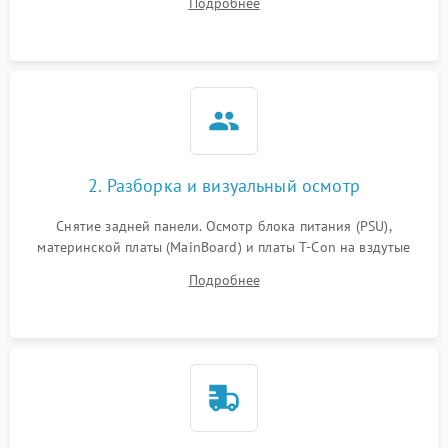
Подробнее
источников сигнала для выявления симптомов поломки.
2. Разборка и визуальный осмотр
Снятие задней панели. Осмотр блока питания (PSU),
материнской платы (MainBoard) и платы T-Con на вздутые
конденсаторы, прогары, окисления и микротрещины.
Подробнее
Проверка надежности фиксации и целостности шлейфов.