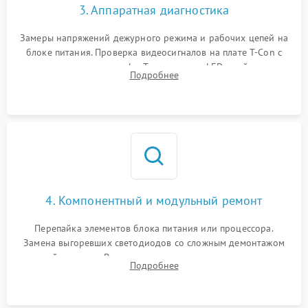
3. Аппаратная диагностика
Замеры напряжений дежурного режима и рабочих цепей на
блоке питания. Проверка видеосигналов на плате T-Con с
помощью осциллографа. Тестирование LED-драйвера и
Подробнее
светодиодных планок подсветки мультиметром.
4. Компонентный и модульный ремонт
Перепайка элементов блока питания или процессора.
Замена выгоревших светодиодов со сложным демонтажом
хрупкой матрицы. Восстановление поврежденных дорожек,
Подробнее
прошивка микросхем памяти EEPROM