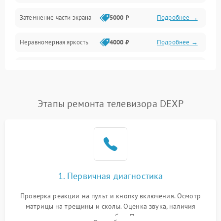
Механические повреждения
Затемнение части экрана
5000 ₽
Подробнее →
Программное обеспечение
Неравномерная яркость
4000 ₽
Подробнее →
Корпус и механика
Выгорание матрицы
6000 ₽
Подробнее →
Пульт и управление
Этапы ремонта телевизора DEXP
Сеть и подключения
Аудио
Сетевая
1. Первичная диагностика
Проверка реакции на пульт и кнопку включения. Осмотр
матрицы на трещины и сколы. Оценка звука, наличия
подсветки и индикаторов ошибок. Подключение тестовых