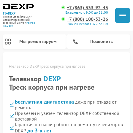
+7 (863) 333-92-43
Ежедневно с 9:00 до 21:00
FIX-DEXP
Ремонт устройств DEXP
+7 (800) 100-33-26
Специализированный
cервисный центр г.
Ростов-
Звонок бесплатный по РФ
на-Дону
Мы ремонтируем
Позвонить
-Дону
Телевизор DEXP треск корпуса при нагреве
Телевизор
DEXP
Треск корпуса при нагреве
Бесплатная диагностика
даже при отказе от
ремонта
Привезем и увезем телевизор DEXP собственной
доставкой
Ремонт роботов-пылесосов DEXP
Ремонт стиральных машин DEXP
Ремонт электросамокатов DEXP
Ремонт видеорегистраторов DEXP
Гарантия на наши работы по ремонту телевизоров
до 3-х лет
DEXP