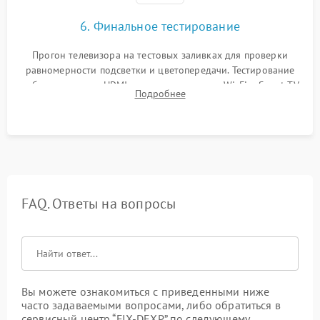
6. Финальное тестирование
Прогон телевизора на тестовых заливках для проверки
равномерности подсветки и цветопередачи. Тестирование
работы разъемов HDMI, динамиков, модуля Wi-Fi и Smart TV
Подробнее
в рабочем режиме в течение нескольких часов.
FAQ. Ответы на вопросы
Вы можете ознакомиться с приведенными ниже
часто задаваемыми вопросами, либо обратиться в
сервисный центр “FIX-DEXP” по следующему