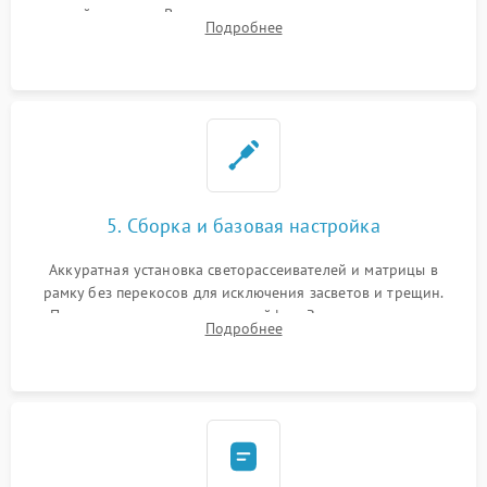
хрупкой матрицы. Восстановление поврежденных дорожек,
Подробнее
прошивка микросхем памяти EEPROM
5. Сборка и базовая настройка
Аккуратная установка светорассеивателей и матрицы в
рамку без перекосов для исключения засветов и трещин.
Подключение внутренних шлейфов. Закрытие корпуса.
Подробнее
Сброс настроек и обновление программного обеспечения.