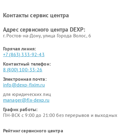
Ремонт холодильников DEXP
Ремонт электросамокатов
DEXP
Контакты сервис центра
Ремонт серверов DEXP
Ремонт мини пк DEXP
Адрес сервисного центра DEXP:
г. Ростов-на-Дону, улица Города Волос, 6
Горячая линия:
+7 (863) 333-92-43
Контактный телефон:
8 (800) 100-33-26
Электронная почта:
info@dexp-fixim.ru
для юридических лиц
manager@fix-dexp.ru
График работы:
ПН-ВСК с 9:00 до 21:00 без перерывов и выходных
Рейтинг сервисного центра