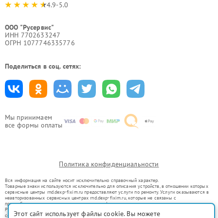
4.9-5.0
ООО "Русервис"
ИНН 7702633247
ОГРН 1077746335776
Поделиться в соц. сетях:
Мы принимаем
все формы оплаты
Политика конфиденциальности
Вся информация на сайте носит исключительно справочный характер.
Товарные знаки используются исключительно для описания устройств, в отношении которых
сервисные центры rnd.dexp-fixim.ru предоставляют услуги по ремонту. Услуги оказываются в
неавторизованных сервисных центрах rnd.dexp-fixim.ru, которые не связаны с
правообладателями товарных знаков или их официальными представителями.
Ремонт осуществляется для устройств, уже введенных в гражданский оборот в соответствии
Этот сайт использует файлы cookie. Вы можете
со статьей 1487 ГК РФ.