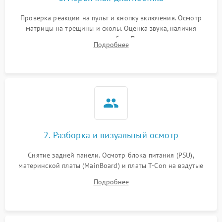
Проверка реакции на пульт и кнопку включения. Осмотр
матрицы на трещины и сколы. Оценка звука, наличия
подсветки и индикаторов ошибок. Подключение тестовых
Подробнее
источников сигнала для выявления симптомов поломки.
2. Разборка и визуальный осмотр
Снятие задней панели. Осмотр блока питания (PSU),
материнской платы (MainBoard) и платы T-Con на вздутые
конденсаторы, прогары, окисления и микротрещины.
Подробнее
Проверка надежности фиксации и целостности шлейфов.