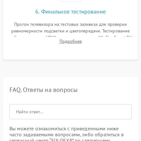
6. Финальное тестирование
Прогон телевизора на тестовых заливках для проверки
равномерности подсветки и цветопередачи. Тестирование
работы разъемов HDMI, динамиков, модуля Wi-Fi и Smart TV
Подробнее
в рабочем режиме в течение нескольких часов.
FAQ. Ответы на вопросы
Вы можете ознакомиться с приведенными ниже
часто задаваемыми вопросами, либо обратиться в
сервисный центр “FIX-DEXP” по следующему