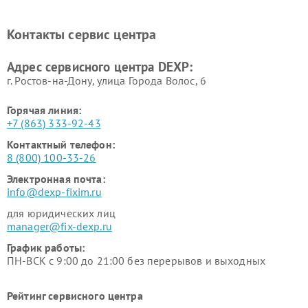
Ремонт холодильников DEXP
Ремонт электросамокатов
DEXP
Контакты сервис центра
Ремонт серверов DEXP
Ремонт мини пк DEXP
Адрес сервисного центра DEXP:
г. Ростов-на-Дону, улица Города Волос, 6
Горячая линия:
+7 (863) 333-92-43
Контактный телефон:
8 (800) 100-33-26
Электронная почта:
info@dexp-fixim.ru
для юридических лиц
manager@fix-dexp.ru
График работы:
ПН-ВСК с 9:00 до 21:00 без перерывов и выходных
Рейтинг сервисного центра