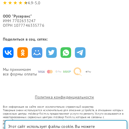
4.9-5.0
ООО "Русервис"
ИНН 7702633247
ОГРН 1077746335776
Поделиться в соц. сетях:
Мы принимаем
все формы оплаты
Политика конфиденциальности
Вся информация на сайте носит исключительно справочный характер.
Товарные знаки используются исключительно для описания устройств, в отношении которых
сервисные центры rnd.dexp-fixim.ru предоставляют услуги по ремонту. Услуги оказываются в
неавторизованных сервисных центрах rnd.dexp-fixim.ru, которые не связаны с
правообладателями товарных знаков или их официальными представителями.
Ремонт осуществляется для устройств, уже введенных в гражданский оборот в соответствии
Этот сайт использует файлы cookie. Вы можете
со статьей 1487 ГК РФ.