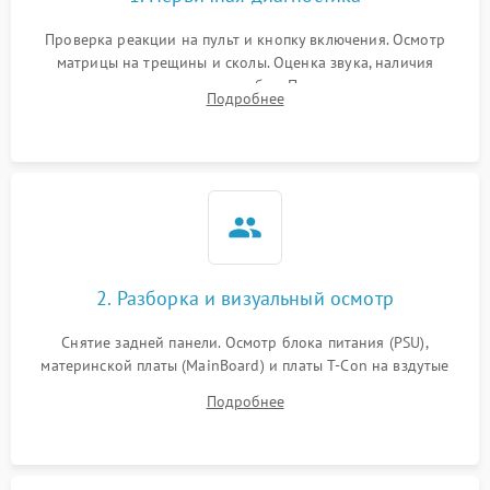
Проверка реакции на пульт и кнопку включения. Осмотр
матрицы на трещины и сколы. Оценка звука, наличия
подсветки и индикаторов ошибок. Подключение тестовых
Подробнее
источников сигнала для выявления симптомов поломки.
2. Разборка и визуальный осмотр
Снятие задней панели. Осмотр блока питания (PSU),
материнской платы (MainBoard) и платы T-Con на вздутые
конденсаторы, прогары, окисления и микротрещины.
Подробнее
Проверка надежности фиксации и целостности шлейфов.