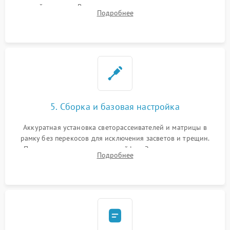
хрупкой матрицы. Восстановление поврежденных дорожек,
Подробнее
прошивка микросхем памяти EEPROM
5. Сборка и базовая настройка
Аккуратная установка светорассеивателей и матрицы в
рамку без перекосов для исключения засветов и трещин.
Подключение внутренних шлейфов. Закрытие корпуса.
Подробнее
Сброс настроек и обновление программного обеспечения.