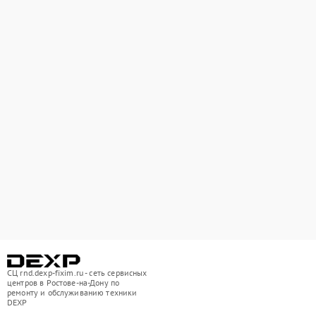
СЦ rnd.dexp-fixim.ru - сеть сервисных
центров в Ростове-на-Дону по
ремонту и обслуживанию техники
DEXP