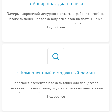
3. Аппаратная диагностика
Замеры напряжений дежурного режима и рабочих цепей на
блоке питания. Проверка видеосигналов на плате T-Con с
помощью осциллографа. Тестирование LED-драйвера и
Подробнее
светодиодных планок подсветки мультиметром.
4. Компонентный и модульный ремонт
Перепайка элементов блока питания или процессора.
Замена выгоревших светодиодов со сложным демонтажом
хрупкой матрицы. Восстановление поврежденных дорожек,
Подробнее
прошивка микросхем памяти EEPROM