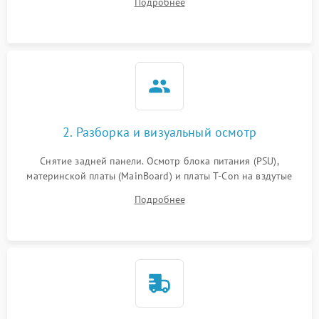
Подробнее
источников сигнала для выявления симптомов поломки.
2. Разборка и визуальный осмотр
Снятие задней панели. Осмотр блока питания (PSU),
материнской платы (MainBoard) и платы T-Con на вздутые
конденсаторы, прогары, окисления и микротрещины.
Подробнее
Проверка надежности фиксации и целостности шлейфов.