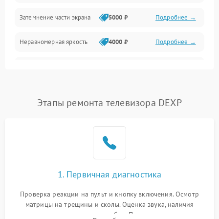
Механические повреждения
Затемнение части экрана
5000 ₽
Подробнее →
Программное обеспечение
Неравномерная яркость
4000 ₽
Подробнее →
Корпус и механика
Выгорание матрицы
6000 ₽
Подробнее →
Пульт и управление
Этапы ремонта телевизора DEXP
Сеть и подключения
Аудио
Сетевая
1. Первичная диагностика
Проверка реакции на пульт и кнопку включения. Осмотр
матрицы на трещины и сколы. Оценка звука, наличия
подсветки и индикаторов ошибок. Подключение тестовых