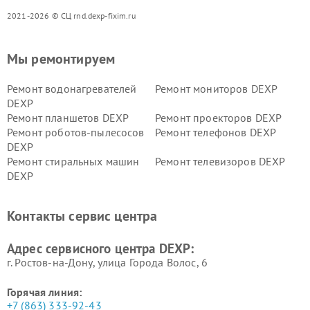
2021-2026 © СЦ rnd.dexp-fixim.ru
Мы ремонтируем
Ремонт водонагревателей
Ремонт мониторов DEXP
DEXP
Ремонт планшетов DEXP
Ремонт проекторов DEXP
Ремонт роботов-пылесосов
Ремонт телефонов DEXP
DEXP
Ремонт стиральных машин
Ремонт телевизоров DEXP
DEXP
Ремонт холодильников DEXP
Ремонт электросамокатов
DEXP
Контакты сервис центра
Ремонт серверов DEXP
Ремонт мини пк DEXP
Адрес сервисного центра DEXP:
г. Ростов-на-Дону, улица Города Волос, 6
Горячая линия:
+7 (863) 333-92-43