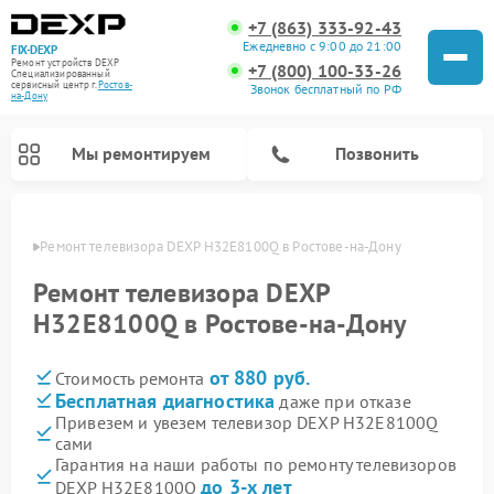
+7 (863) 333-92-43
Ежедневно с 9:00 до 21:00
FIX-DEXP
Ремонт устройств DEXP
+7 (800) 100-33-26
Специализированный
cервисный центр г.
Ростов-
Звонок бесплатный по РФ
на-Дону
Мы ремонтируем
Позвонить
-Дону
Ремонт телевизора DEXP H32E8100Q в Ростове-на-Дону
Ремонт телевизора DEXP
H32E8100Q в Ростове-на-Дону
от 880 руб.
Стоимость ремонта
Бесплатная диагностика
даже при отказе
Привезем и увезем телевизор DEXP H32E8100Q
сами
Ремонт роботов-пылесосов DEXP
Ремонт стиральных машин DEXP
Ремонт электросамокатов DEXP
Ремонт видеорегистраторов DEXP
Гарантия на наши работы по ремонту телевизоров
до 3-х лет
DEXP H32E8100Q