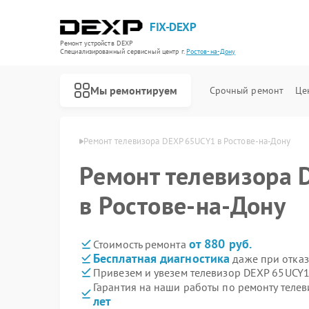
FIX-DEXP
Ремонт устройств DEXP
Специализированный cервисный центр г.
Ростов-на-Дону
Мы ремонтируем
Срочный ремонт
Це
P в Ростове-на-Дону
Ремонт телевизора DEXP 65UCY1 в Ростове-на-Дону
Ремонт телевизора
в Ростове-на-Дону
от 880 руб.
Стоимость ремонта
Бесплатная диагностика
даже при отказ
Привезем и увезем телевизор DEXP 65UCY1
Гарантия на наши работы по ремонту тел
лет
Ремонт водонагревателей DEXP
Ремонт роботов-пылесосов DEXP
Ремонт стиральных машин DEXP
Ремонт электросамокатов DEXP
Ремонт видеорегистраторов DEXP