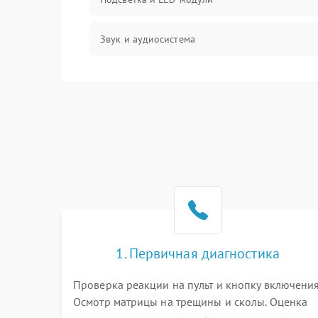
Звук и аудиосистема
Сигнал и приём каналов
Разъёмы и интерфейсы
Механические повреждения
Программное обеспечение
Корпус и механика
1. Первичная диагностика
Пульт и управление
Проверка реакции на пульт и кнопку включения
Осмотр матрицы на трещины и сколы. Оценка
Сеть и подключения