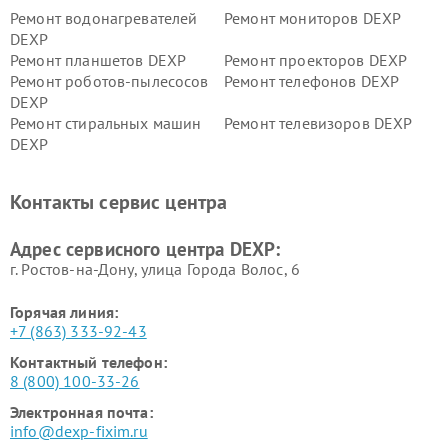
Ремонт водонагревателей
Ремонт мониторов DEXP
DEXP
Ремонт планшетов DEXP
Ремонт проекторов DEXP
Ремонт роботов-пылесосов
Ремонт телефонов DEXP
DEXP
Ремонт стиральных машин
Ремонт телевизоров DEXP
DEXP
Ремонт холодильников DEXP
Ремонт электросамокатов
DEXP
Контакты сервис центра
Ремонт серверов DEXP
Ремонт мини пк DEXP
Адрес сервисного центра DEXP:
г. Ростов-на-Дону, улица Города Волос, 6
Горячая линия:
+7 (863) 333-92-43
Контактный телефон:
8 (800) 100-33-26
Электронная почта:
info@dexp-fixim.ru