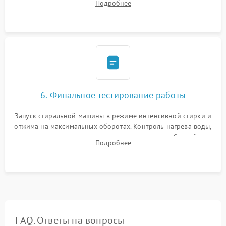
Подробнее
герметиком для предотвращения возможных протечек воды.
6. Финальное тестирование работы
Запуск стиральной машины в режиме интенсивной стирки и
отжима на максимальных оборотах. Контроль нагрева воды,
корректности слива, отсутствия излишних вибраций,
Подробнее
посторонних стуков и протечек под корпусом.
FAQ. Ответы на вопросы