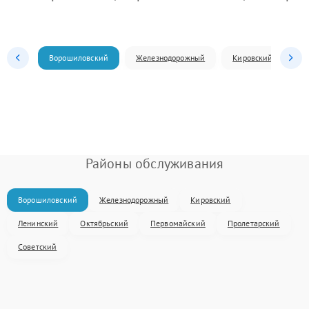
Ворошиловский
Железнодорожный
Кировский
Л
Районы обслуживания
Ворошиловский
Железнодорожный
Кировский
Ленинский
Октябрьский
Первомайский
Пролетарский
Советский