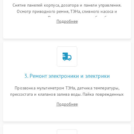
Снятие панелей корпуса, дозатора и панели управления.
Осмотр приводного ремня, ТЭНа, сливного насоса и
амортизаторов. Проверка подшипников барабана и
Подробнее
крестовины на износ, а манжеты люка на разрывы.
3. Ремонт электроники и электрики
Прозвонка мультиметром ТЭНа, датчика температуры,
прессостата и клапанов залива воды. Пайка поврежденных
дорожек или замена симисторов на плате управления.
Подробнее
Восстановление целостности проводки и контактов.