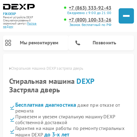
+7 (863) 333-92-43
Ежедневно с 9:00 до 21:00
FIX-DEXP
Ремонт устройств DEXP
+7 (800) 100-33-26
Специализированный
cервисный центр г.
Ростов-
Звонок бесплатный по РФ
на-Дону
Мы ремонтируем
Позвонить
-Дону
Стиральная машина DEXP застряла дверь
Стиральная машина
DEXP
Застряла дверь
Бесплатная диагностика
даже при отказе от
ремонта
Привезем и увезем стиральную машину DEXP
собственной доставкой
Ремонт роботов-пылесосов DEXP
Ремонт электросамокатов DEXP
Ремонт видеорегистраторов DEXP
Гарантия на наши работы по ремонту стиральных
до 3-х лет
машин DEXP