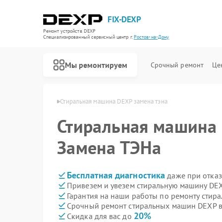
FIX-DEXP
Ремонт устройств DEXP
Специализированный cервисный центр г.
Ростов-на-Дону
Мы ремонтируем
Срочный ремонт
Це
 в Ростове-на-Дону
Стиральная машина DEXP замена тэна
Стиральная машина
Замена ТЭНа
Бесплатная диагностика
даже при отказ
Привезем и увезем стиральную машину DEX
Гарантия на наши работы по ремонту сти
Срочный ремонт стиральных машин DEXP в
20%
Скидка для вас до
Ремонт водонагревателей DEXP
Ремонт роботов-пылесосов DEXP
Ремонт электросамокатов DEXP
Ремонт видеорегистраторов DEXP