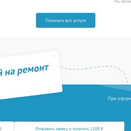
Мы прове
Показать все услуги
й на ремонт
При оформл
Отправить заявку и получить 1500 ₽