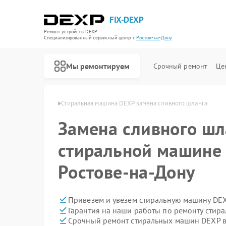
FIX-DEXP
Ремонт устройств DEXP
Специализированный cервисный центр г.
Ростов-на-Дону
Мы ремонтируем
Срочный ремонт
Це
 в Ростове-на-Дону
Стиральная машина DEXP замена сливного шланга
Замена сливного шл
стиральной машине
Ростове-на-Дону
Привезем и увезем стиральную машину DEX
Гарантия на наши работы по ремонту сти
Срочный ремонт стиральных машин DEXP в
Ремонт водонагревателей DEXP
Ремонт роботов-пылесосов DEXP
Ремонт электросамокатов DEXP
Ремонт видеорегистраторов DEXP