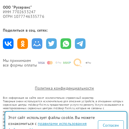
ООО "Русервис"
ИНН 7702633247
ОГРН 1077746335776
Поделиться в соц. сетях:
Мы принимаем
все формы оплаты
Политика конфиденциальности
Вся информация на сайте носит исключительно справочный характер.
Товарные знаки используются исключительно для описания устройств, в отношении которых
сервисные центры rnd.dexp-fixim.ru предоставляют услуги по ремонту. Услуги оказываются в
неавторизованных сервисных центрах rnd.dexp-fixim.ru, которые не связаны с
правообладателями товарных знаков или их официальными представителями.
Ремонт осуществляется для устройств, уже введенных в гражданский оборот в соответствии
Этот сайт использует файлы cookie. Вы можете
со статьей 1487 ГК РФ.
Использование товарных знаков не преследует цели индивидуализации услуг или введения
ознакомиться с
правилами использования
Согласен
потребителей в заблуждение, а служит для информирования о предоставляемых услугах по
ремонту техники указанных брендов.