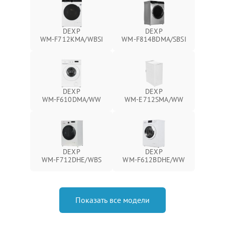
DEXP
DEXP
WM‑F712KMA/WBSI
WM‑F814BDMA/SBSI
DEXP
DEXP
WM‑F610DMA/WW
WM‑E712SMA/WW
DEXP
DEXP
WM‑F712DHE/WBS
WM‑F612BDHE/WW
Показать все модели