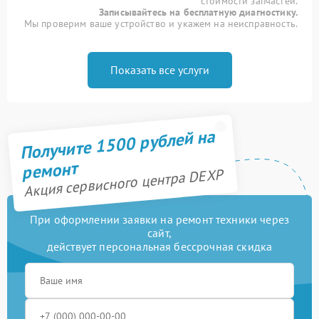
стоимости запчастей.
Записывайтесь на бесплатную диагностику.
Мы проверим ваше устройство и укажем на неисправность.
Показать все услуги
Получите 1500 рублей на
ремонт
Акция сервисного центра DEXP
При оформлении заявки на ремонт техники через
сайт,
действует персональная бессрочная скидка