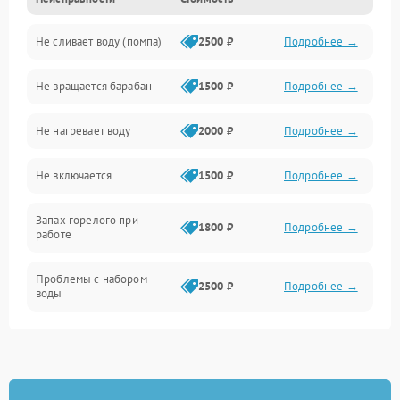
Электропитание
Не сливает воду (помпа)
2500 ₽
Подробнее →
Водоснабжение
Не вращается барабан
1500 ₽
Подробнее →
Слив
Не нагревает воду
2000 ₽
Подробнее →
Программное обеспечение
Не включается
1500 ₽
Подробнее →
Запах горелого при
1800 ₽
Подробнее →
работе
Проблемы с набором
2500 ₽
Подробнее →
воды
Замена ТЭНа
2200 ₽
Подробнее →
Замена платы управления
2200 ₽
Подробнее →