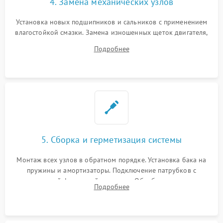
4. Замена механических узлов
Установка новых подшипников и сальников с применением
влагостойкой смазки. Замена изношенных щеток двигателя,
порванного ремня привода, неисправного сливного насоса
Подробнее
или поврежденной резиновой манжеты.
5. Сборка и герметизация системы
Монтаж всех узлов в обратном порядке. Установка бака на
пружины и амортизаторы. Подключение патрубков с
надежной фиксацией хомутами. Обработка стыков
Подробнее
герметиком для предотвращения возможных протечек воды.