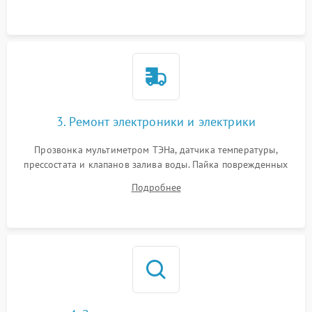
крестовины на износ, а манжеты люка на разрывы.
3. Ремонт электроники и электрики
Прозвонка мультиметром ТЭНа, датчика температуры,
прессостата и клапанов залива воды. Пайка поврежденных
дорожек или замена симисторов на плате управления.
Подробнее
Восстановление целостности проводки и контактов.