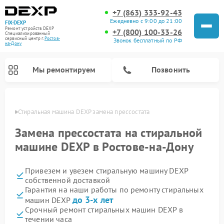
+7 (863) 333-92-43
Ежедневно с 9:00 до 21:00
FIX-DEXP
Ремонт устройств DEXP
+7 (800) 100-33-26
Специализированный
cервисный центр г.
Ростов-
Звонок бесплатный по РФ
на-Дону
Мы ремонтируем
Позвонить
-Дону
Стиральная машина DEXP замена прессостата
Замена прессостата на стиральной
машине DEXP в Ростове-на-Дону
Привезем и увезем стиральную машину DEXP
собственной доставкой
Гарантия на наши работы по ремонту стиральных
до 3-х лет
машин DEXP
Ремонт роботов-пылесосов DEXP
Ремонт электросамокатов DEXP
Ремонт видеорегистраторов DEXP
Срочный ремонт стиральных машин DEXP в
течении часа