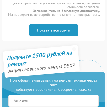
Цены в прайс-листе указаны ориентировочные, без учета
стоимости запчастей.
Записывайтесь на бесплатную диагностику.
Мы проверим ваше устройство и укажем на неисправность.
Показать все услуги
Получите 1500 рублей на
ремонт
Акция сервисного центра DEXP
При оформлении заявки на ремонт техники через
сайт,
действует персональная бессрочная скидка