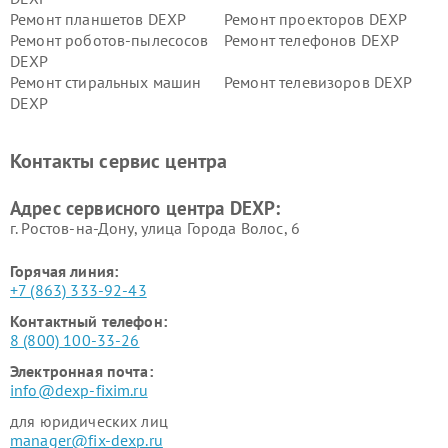
Ремонт планшетов DEXP
Ремонт проекторов DEXP
Ремонт роботов-пылесосов
Ремонт телефонов DEXP
DEXP
Ремонт стиральных машин
Ремонт телевизоров DEXP
DEXP
Ремонт холодильников DEXP
Ремонт электросамокатов
DEXP
Контакты сервис центра
Ремонт серверов DEXP
Ремонт мини пк DEXP
Адрес сервисного центра DEXP:
г. Ростов-на-Дону, улица Города Волос, 6
Горячая линия:
+7 (863) 333-92-43
Контактный телефон:
8 (800) 100-33-26
Электронная почта:
info@dexp-fixim.ru
для юридических лиц
manager@fix-dexp.ru