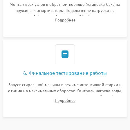
Монтаж всех узлов в обратном порядке. Установка бака на
пружины и амортизаторы. Подключение патрубков с
надежной фиксацией хомутами. Обработка стыков
Подробнее
герметиком для предотвращения возможных протечек воды.
6. Финальное тестирование работы
Запуск стиральной машины в режиме интенсивной стирки и
отжима на максимальных оборотах. Контроль нагрева воды,
корректности слива, отсутствия излишних вибраций,
Подробнее
посторонних стуков и протечек под корпусом.