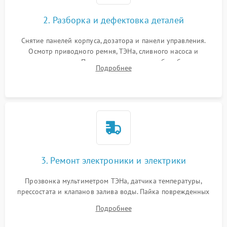
2. Разборка и дефектовка деталей
Снятие панелей корпуса, дозатора и панели управления.
Осмотр приводного ремня, ТЭНа, сливного насоса и
амортизаторов. Проверка подшипников барабана и
Подробнее
крестовины на износ, а манжеты люка на разрывы.
3. Ремонт электроники и электрики
Прозвонка мультиметром ТЭНа, датчика температуры,
прессостата и клапанов залива воды. Пайка поврежденных
дорожек или замена симисторов на плате управления.
Подробнее
Восстановление целостности проводки и контактов.