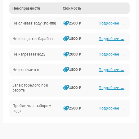
Неисправности
Стоимость
Электропитание
Не сливает воду (помпа)
2500 ₽
Подробнее →
Водоснабжение
Не вращается барабан
1500 ₽
Подробнее →
Слив
Не нагревает воду
2000 ₽
Подробнее →
Программное обеспечение
Не включается
1500 ₽
Подробнее →
Запах горелого при
1800 ₽
Подробнее →
работе
Проблемы с набором
2500 ₽
Подробнее →
воды
Замена ТЭНа
2200 ₽
Подробнее →