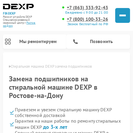
+7 (863) 333-92-43
Ежедневно с 9:00 до 21:00
FIX-DEXP
Ремонт устройств DEXP
+7 (800) 100-33-26
Специализированный
cервисный центр г.
Ростов-
Звонок бесплатный по РФ
на-Дону
Мы ремонтируем
Позвонить
-Дону
Стиральная машина DEXP замена подшипников
Замена подшипников на
стиральной машине DEXP в
Ростове-на-Дону
Привезем и увезем стиральную машину DEXP
собственной доставкой
Гарантия на наши работы по ремонту стиральных
Ремонт роботов-пылесосов DEXP
Ремонт электросамокатов DEXP
Ремонт видеорегистраторов DEXP
до 3-х лет
машин DEXP
Срочный ремонт стиральных машин DEXP в