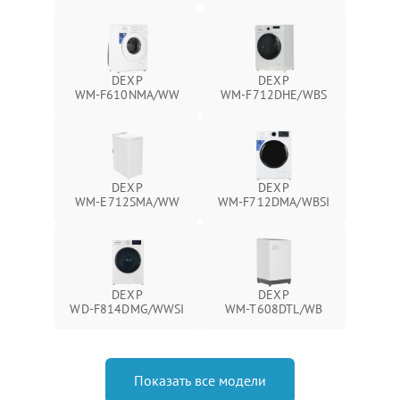
DEXP
DEXP
WM‑F610NMA/WW
WM‑F712DHE/WBS
DEXP
DEXP
WM‑E712SMA/WW
WM‑F712DMA/WBSI
DEXP
DEXP
WD‑F814DMG/WWSI
WM‑T608DTL/WB
Показать все модели