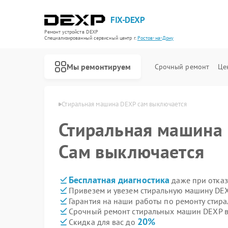
FIX-DEXP
Ремонт устройств DEXP
Специализированный cервисный центр г.
Ростов-на-Дону
Мы ремонтируем
Срочный ремонт
Це
 в Ростове-на-Дону
Стиральная машина DEXP сам выключается
Стиральная машина
Сам выключается
Бесплатная диагностика
даже при отказ
Привезем и увезем стиральную машину DEX
Гарантия на наши работы по ремонту сти
Срочный ремонт стиральных машин DEXP в
20%
Скидка для вас до
Ремонт водонагревателей DEXP
Ремонт роботов-пылесосов DEXP
Ремонт электросамокатов DEXP
Ремонт видеорегистраторов DEXP