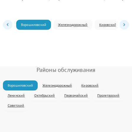
Ворошиловский
Железнодорожный
Кировский
Л
Районы обслуживания
Ворошиловский
Железнодорожный
Кировский
Ленинский
Октябрьский
Первомайский
Пролетарский
Советский