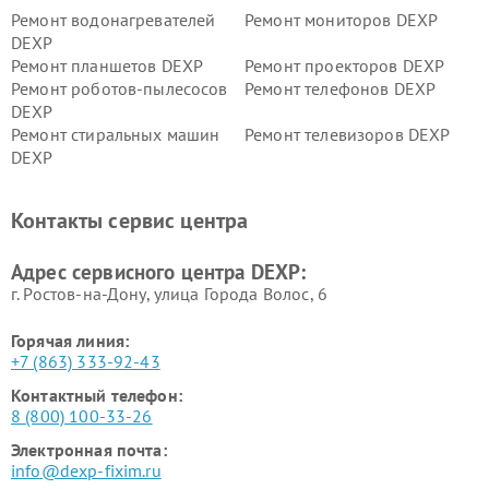
Ремонт водонагревателей
Ремонт мониторов DEXP
DEXP
Ремонт планшетов DEXP
Ремонт проекторов DEXP
Ремонт роботов-пылесосов
Ремонт телефонов DEXP
DEXP
Ремонт стиральных машин
Ремонт телевизоров DEXP
DEXP
Ремонт холодильников DEXP
Ремонт электросамокатов
DEXP
Контакты сервис центра
Ремонт серверов DEXP
Ремонт мини пк DEXP
Адрес сервисного центра DEXP:
г. Ростов-на-Дону, улица Города Волос, 6
Горячая линия:
+7 (863) 333-92-43
Контактный телефон:
8 (800) 100-33-26
Электронная почта:
info@dexp-fixim.ru