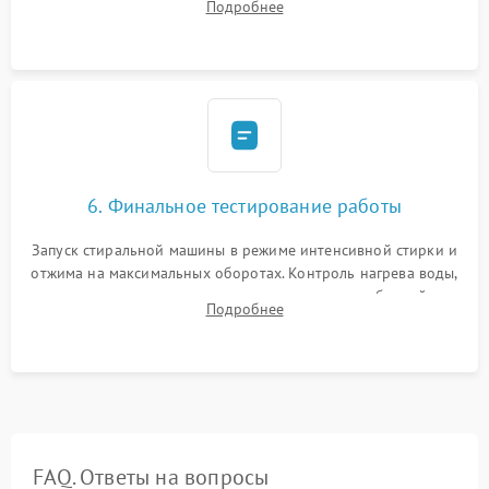
Подробнее
герметиком для предотвращения возможных протечек воды.
6. Финальное тестирование работы
Запуск стиральной машины в режиме интенсивной стирки и
отжима на максимальных оборотах. Контроль нагрева воды,
корректности слива, отсутствия излишних вибраций,
Подробнее
посторонних стуков и протечек под корпусом.
FAQ. Ответы на вопросы