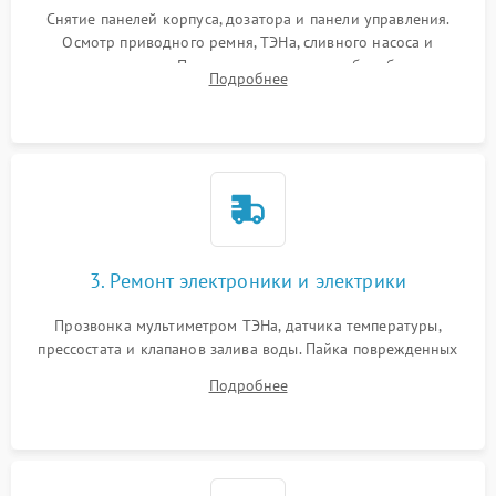
Снятие панелей корпуса, дозатора и панели управления.
Осмотр приводного ремня, ТЭНа, сливного насоса и
амортизаторов. Проверка подшипников барабана и
Подробнее
крестовины на износ, а манжеты люка на разрывы.
3. Ремонт электроники и электрики
Прозвонка мультиметром ТЭНа, датчика температуры,
прессостата и клапанов залива воды. Пайка поврежденных
дорожек или замена симисторов на плате управления.
Подробнее
Восстановление целостности проводки и контактов.