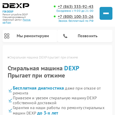
+7 (863) 333-92-43
Ежедневно с 9:00 до 21:00
FIX-DEXP
Ремонт устройств DEXP
+7 (800) 100-33-26
Специализированный
cервисный центр г.
Ростов-
Звонок бесплатный по РФ
на-Дону
Мы ремонтируем
Позвонить
-Дону
Стиральная машина DEXP прыгает при отжиме
Стиральная машина
DEXP
Прыгает при отжиме
Бесплатная диагностика
даже при отказе от
ремонта
Привезем и увезем стиральную машину DEXP
собственной доставкой
Ремонт роботов-пылесосов DEXP
Ремонт электросамокатов DEXP
Ремонт видеорегистраторов DEXP
Гарантия на наши работы по ремонту стиральных
до 3-х лет
машин DEXP