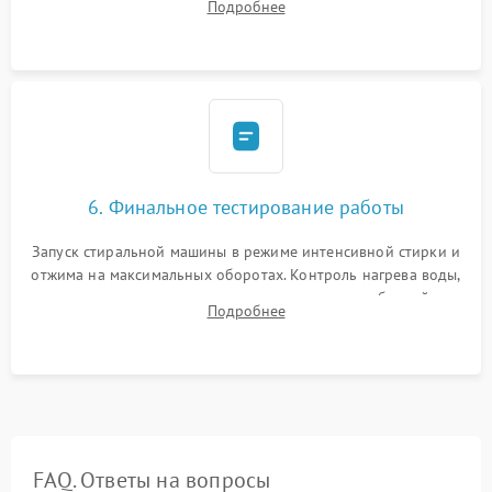
Подробнее
герметиком для предотвращения возможных протечек воды.
6. Финальное тестирование работы
Запуск стиральной машины в режиме интенсивной стирки и
отжима на максимальных оборотах. Контроль нагрева воды,
корректности слива, отсутствия излишних вибраций,
Подробнее
посторонних стуков и протечек под корпусом.
FAQ. Ответы на вопросы