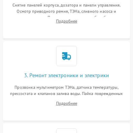
Снятие панелей корпуса, дозатора и панели управления.
Осмотр приводного ремня, ТЭНа, сливного насоса и
амортизаторов. Проверка подшипников барабана и
Подробнее
крестовины на износ, а манжеты люка на разрывы.
3. Ремонт электроники и электрики
Прозвонка мультиметром ТЭНа, датчика температуры,
прессостата и клапанов залива воды. Пайка поврежденных
дорожек или замена симисторов на плате управления.
Подробнее
Восстановление целостности проводки и контактов.