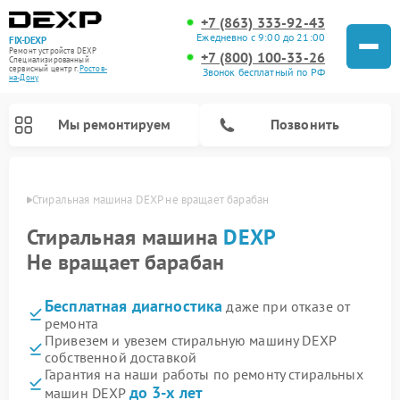
+7 (863) 333-92-43
Ежедневно с 9:00 до 21:00
FIX-DEXP
Ремонт устройств DEXP
+7 (800) 100-33-26
Специализированный
cервисный центр г.
Ростов-
Звонок бесплатный по РФ
на-Дону
Мы ремонтируем
Позвонить
-Дону
Стиральная машина DEXP не вращает барабан
Стиральная машина
DEXP
Не вращает барабан
Бесплатная диагностика
даже при отказе от
ремонта
Привезем и увезем стиральную машину DEXP
собственной доставкой
Ремонт роботов-пылесосов DEXP
Ремонт электросамокатов DEXP
Ремонт видеорегистраторов DEXP
Гарантия на наши работы по ремонту стиральных
до 3-х лет
машин DEXP