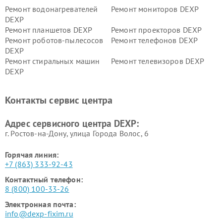
Ремонт водонагревателей
Ремонт мониторов DEXP
DEXP
Ремонт планшетов DEXP
Ремонт проекторов DEXP
Ремонт роботов-пылесосов
Ремонт телефонов DEXP
DEXP
Ремонт стиральных машин
Ремонт телевизоров DEXP
DEXP
Ремонт холодильников DEXP
Ремонт электросамокатов
DEXP
Контакты сервис центра
Ремонт серверов DEXP
Ремонт мини пк DEXP
Адрес сервисного центра DEXP:
г. Ростов-на-Дону, улица Города Волос, 6
Горячая линия:
+7 (863) 333-92-43
Контактный телефон:
8 (800) 100-33-26
Электронная почта:
info@dexp-fixim.ru