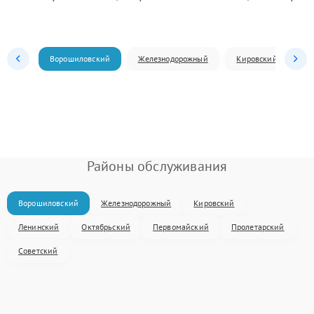
Ворошиловский
Железнодорожный
Кировский
Л
Районы обслуживания
Ворошиловский
Железнодорожный
Кировский
Ленинский
Октябрьский
Первомайский
Пролетарский
Советский