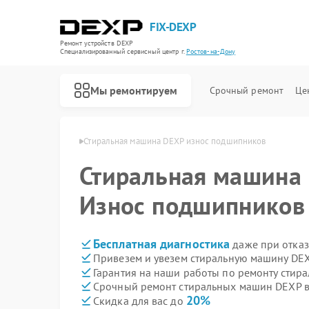
FIX-DEXP
Ремонт устройств DEXP
Специализированный cервисный центр г.
Ростов-на-Дону
Мы ремонтируем
Срочный ремонт
Це
 в Ростове-на-Дону
Стиральная машина DEXP износ подшипников
Стиральная машина
Износ подшипников
Бесплатная диагностика
даже при отказ
Привезем и увезем стиральную машину DEX
Гарантия на наши работы по ремонту сти
Срочный ремонт стиральных машин DEXP в
20%
Скидка для вас до
Ремонт водонагревателей DEXP
Ремонт роботов-пылесосов DEXP
Ремонт электросамокатов DEXP
Ремонт видеорегистраторов DEXP