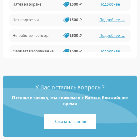
Пятна на экране
1500 ₽
Подробнее →
Проблемы с питанием, зарядкой и аккумулятором
Нет подсветки
1500 ₽
Подробнее →
Проблемы с работой системы, корпусом и другие
Не работает сенсор
1500 ₽
Подробнее →
Мерцает изображение
1500 ₽
Подробнее →
Не работает 3D Touch
2400 ₽
Подробнее →
Не работает Face ID
4000 ₽
Подробнее →
У Вас остались вопросы?
Оставьте заявку, мы свяжемся с Вами в ближайшее
время
Заказать звонок