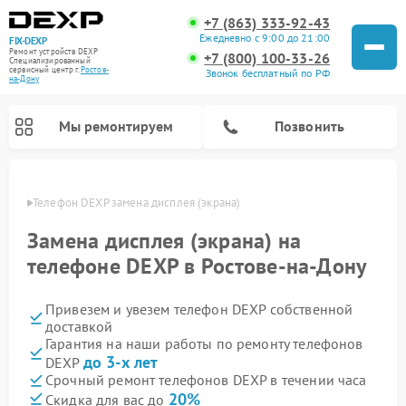
+7 (863) 333-92-43
Ежедневно с 9:00 до 21:00
FIX-DEXP
Ремонт устройств DEXP
+7 (800) 100-33-26
Специализированный
cервисный центр г.
Ростов-
Звонок бесплатный по РФ
на-Дону
Мы ремонтируем
Позвонить
-Дону
Телефон DEXP замена дисплея (экрана)
Замена дисплея (экрана) на
телефоне DEXP в Ростове-на-Дону
Привезем и увезем телефон DEXP собственной
доставкой
Гарантия на наши работы по ремонту телефонов
до 3-х лет
DEXP
Ремонт роботов-пылесосов DEXP
Ремонт электросамокатов DEXP
Ремонт стиральных машин DEXP
Ремонт видеорегистраторов DEXP
Срочный ремонт телефонов DEXP в течении часа
20%
Скидка для вас до