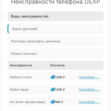
Неисправности телефона DEXP
Виды неисправностей
Экран (дисплей)
Разговор (микрофон, динамик)
Общие поломки
Неисправности
Стоимость
Проблемы связи
Разбито стекло
1500 ₽
Подробнее →
Камеры
Разбит экран
1500 ₽
Подробнее →
Проблемы с дисплеем и сенсором
Не гаснет при разговоре
400 ₽
Подробнее →
Зарядка