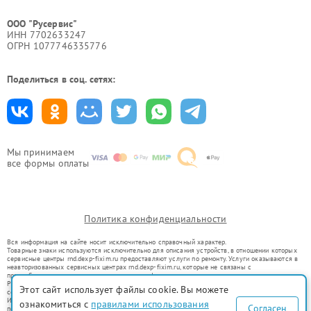
ООО "Русервис"
ИНН 7702633247
ОГРН 1077746335776
Поделиться в соц. сетях:
Мы принимаем
все формы оплаты
Политика конфиденциальности
Вся информация на сайте носит исключительно справочный характер.
Товарные знаки используются исключительно для описания устройств, в отношении которых
сервисные центры rnd.dexp-fixim.ru предоставляют услуги по ремонту. Услуги оказываются в
неавторизованных сервисных центрах rnd.dexp-fixim.ru, которые не связаны с
правообладателями товарных знаков или их официальными представителями.
Ремонт осуществляется для устройств, уже введенных в гражданский оборот в соответствии
Этот сайт использует файлы cookie. Вы можете
со статьей 1487 ГК РФ.
Использование товарных знаков не преследует цели индивидуализации услуг или введения
ознакомиться с
правилами использования
Согласен
потребителей в заблуждение, а служит для информирования о предоставляемых услугах по