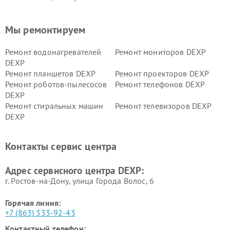
Мы ремонтируем
Ремонт водонагревателей
Ремонт мониторов DEXP
DEXP
Ремонт планшетов DEXP
Ремонт проекторов DEXP
Ремонт роботов-пылесосов
Ремонт телефонов DEXP
DEXP
Ремонт стиральных машин
Ремонт телевизоров DEXP
DEXP
Ремонт холодильников DEXP
Ремонт электросамокатов
DEXP
Контакты сервис центра
Ремонт серверов DEXP
Ремонт мини пк DEXP
Адрес сервисного центра DEXP:
г. Ростов-на-Дону, улица Города Волос, 6
Горячая линия:
+7 (863) 333-92-43
Контактный телефон: