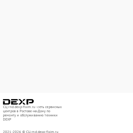
СЦ rnd.dexp-fixim.ru - сеть сервисных
центров в Ростове-на-Дону по
ремонту и обслуживанию техники
DEXP
2021-2026 © СЦ rnd.dexp-fixim.ru