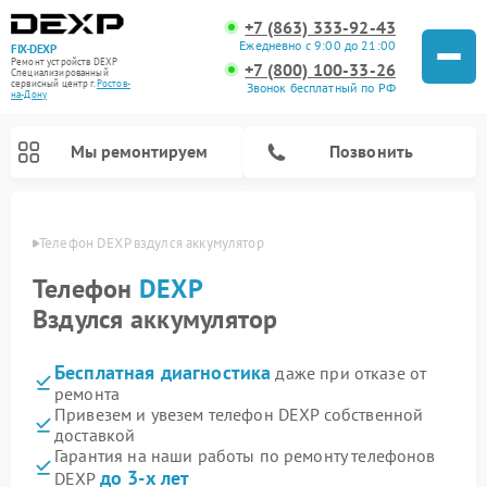
+7 (863) 333-92-43
Ежедневно с 9:00 до 21:00
FIX-DEXP
Ремонт устройств DEXP
+7 (800) 100-33-26
Специализированный
cервисный центр г.
Ростов-
Звонок бесплатный по РФ
на-Дону
Мы ремонтируем
Позвонить
-Дону
Телефон DEXP вздулся аккумулятор
Телефон
DEXP
Вздулся аккумулятор
Бесплатная диагностика
даже при отказе от
ремонта
Привезем и увезем телефон DEXP собственной
доставкой
Ремонт роботов-пылесосов DEXP
Ремонт электросамокатов DEXP
Ремонт стиральных машин DEXP
Ремонт видеорегистраторов DEXP
Гарантия на наши работы по ремонту телефонов
до 3-х лет
DEXP