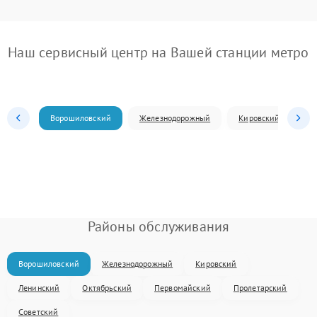
Наш сервисный центр на Вашей станции метро
Ворошиловский
Железнодорожный
Кировский
Л
Районы обслуживания
Ворошиловский
Железнодорожный
Кировский
Ленинский
Октябрьский
Первомайский
Пролетарский
Советский