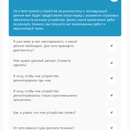
На этапе приема устройства на диагностику и последующий
ремонт вам будет предоставлен заказ-наряд с указанием страховых
обязательств на ваше устройство. Далее, после выполнения работ
по ремонту техники, вы получите акт выполненных работ и
гарантийный талон.
Я уже знаю в чем неисправность и какой
ремонт необходим. Для чего проводить
диагностику?
Мне нужен срочный ремонт. Сможете
сделать?
Я хочу, чтобы мое устройство
ремонтировали при мне.
Я хочу, чтобы мое устройство
ремонтировалось только оригинальными
запчастями.
Как я узнаю, что мое устройство готово?
От чего зависит срок ремонта техники?