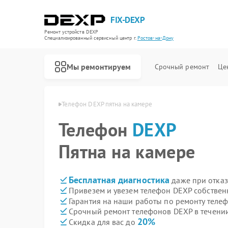
FIX-DEXP
Ремонт устройств DEXP
Специализированный cервисный центр г.
Ростов-на-Дону
Мы ремонтируем
Срочный ремонт
Це
 в Ростове-на-Дону
Телефон DEXP пятна на камере
Телефон
DEXP
Пятна на камере
Бесплатная диагностика
даже при отказ
Привезем и увезем телефон DEXP собствен
Гарантия на наши работы по ремонту тел
Срочный ремонт телефонов DEXP в течении
20%
Скидка для вас до
Ремонт водонагревателей DEXP
Ремонт роботов-пылесосов DEXP
Ремонт стиральных машин DEXP
Ремонт электросамокатов DEXP
Ремонт видеорегистраторов DEXP