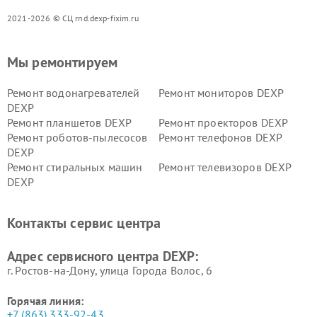
2021-2026 © СЦ rnd.dexp-fixim.ru
Мы ремонтируем
Ремонт водонагревателей
Ремонт мониторов DEXP
DEXP
Ремонт планшетов DEXP
Ремонт проекторов DEXP
Ремонт роботов-пылесосов
Ремонт телефонов DEXP
DEXP
Ремонт стиральных машин
Ремонт телевизоров DEXP
DEXP
Ремонт холодильников DEXP
Ремонт электросамокатов
DEXP
Контакты сервис центра
Ремонт серверов DEXP
Ремонт мини пк DEXP
Адрес сервисного центра DEXP:
г. Ростов-на-Дону, улица Города Волос, 6
Горячая линия:
+7 (863) 333-92-43