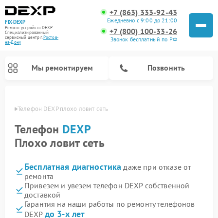
+7 (863) 333-92-43
Ежедневно с 9:00 до 21:00
FIX-DEXP
Ремонт устройств DEXP
+7 (800) 100-33-26
Специализированный
cервисный центр г.
Ростов-
Звонок бесплатный по РФ
на-Дону
Мы ремонтируем
Позвонить
-Дону
Телефон DEXP плохо ловит сеть
Телефон
DEXP
Плохо ловит сеть
Бесплатная диагностика
даже при отказе от
ремонта
Привезем и увезем телефон DEXP собственной
доставкой
Ремонт роботов-пылесосов DEXP
Ремонт электросамокатов DEXP
Ремонт стиральных машин DEXP
Ремонт видеорегистраторов DEXP
Гарантия на наши работы по ремонту телефонов
до 3-х лет
DEXP