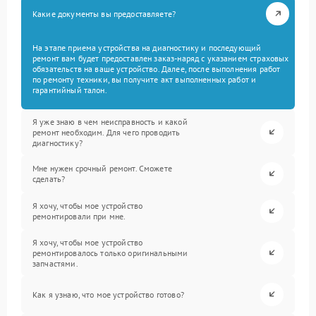
Какие документы вы предоставляете?
На этапе приема устройства на диагностику и последующий
ремонт вам будет предоставлен заказ-наряд с указанием страховых
обязательств на ваше устройство. Далее, после выполнения работ
по ремонту техники, вы получите акт выполненных работ и
гарантийный талон.
Я уже знаю в чем неисправность и какой
ремонт необходим. Для чего проводить
диагностику?
Мне нужен срочный ремонт. Сможете
сделать?
Я хочу, чтобы мое устройство
ремонтировали при мне.
Я хочу, чтобы мое устройство
ремонтировалось только оригинальными
запчастями.
Как я узнаю, что мое устройство готово?