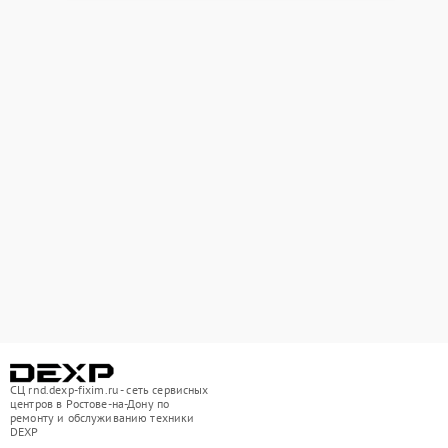
СЦ rnd.dexp-fixim.ru - сеть сервисных
центров в Ростове-на-Дону по
ремонту и обслуживанию техники
DEXP