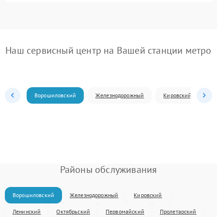
Наш сервисный центр на Вашей станции метро
Ворошиловский
Железнодорожный
Кировский
Л
Районы обслуживания
Ворошиловский
Железнодорожный
Кировский
Ленинский
Октябрьский
Первомайский
Пролетарский