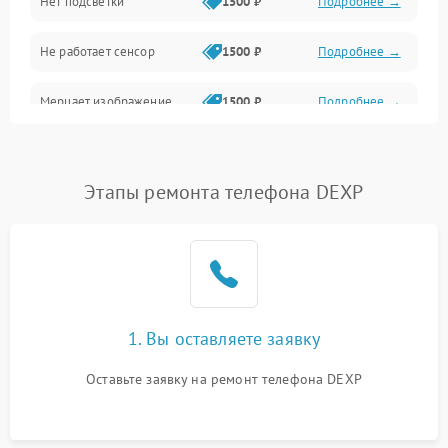
Нет подсветки
1500 ₽
Подробнее →
Проблемы с работой системы, корпусом и другие
Не работает сенсор
1500 ₽
Подробнее →
Мерцает изображение
1500 ₽
Подробнее →
Не работает 3D Touch
2400 ₽
Подробнее →
Этапы ремонта телефона DEXP
Не работает Face ID
4000 ₽
Подробнее →
1. Вы оставляете заявку
Оставьте заявку на ремонт телефона DEXP