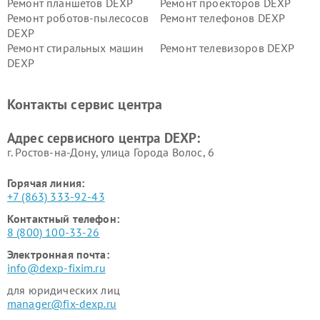
Ремонт планшетов DEXP
Ремонт проекторов DEXP
Ремонт роботов-пылесосов
Ремонт телефонов DEXP
DEXP
Ремонт стиральных машин
Ремонт телевизоров DEXP
DEXP
Ремонт холодильников DEXP
Ремонт электросамокатов
DEXP
Контакты сервис центра
Ремонт серверов DEXP
Ремонт мини пк DEXP
Адрес сервисного центра DEXP:
г. Ростов-на-Дону, улица Города Волос, 6
Горячая линия:
+7 (863) 333-92-43
Контактный телефон:
8 (800) 100-33-26
Электронная почта:
info@dexp-fixim.ru
для юридических лиц
manager@fix-dexp.ru