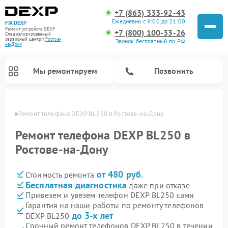
+7 (863) 333-92-43
Ежедневно с 9:00 до 21:00
FIX-DEXP
Ремонт устройств DEXP
+7 (800) 100-33-26
Специализированный
cервисный центр г.
Ростов-
Звонок бесплатный по РФ
на-Дону
Мы ремонтируем
Позвонить
-Дону
Ремонт телефона DEXP BL250 в Ростове-на-Дону
Ремонт телефона DEXP BL250 в
Ростове-на-Дону
от 480 руб.
Стоимость ремонта
Бесплатная диагностика
даже при отказе
Привезем и увезем телефон DEXP BL250 сами
Гарантия на наши работы по ремонту телефонов
Ремонт роботов-пылесосов DEXP
Ремонт электросамокатов DEXP
Ремонт стиральных машин DEXP
Ремонт видеорегистраторов DEXP
до 3-х лет
DEXP BL250
Срочный ремонт телефонов DEXP BL250 в течении