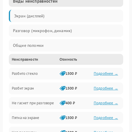
Виды неисправностей
Экран (дисплей)
Разговор (микрофон, динамик)
Общие поломки
Неисправности
Стоимость
Проблемы связи
Разбито стекло
1500 ₽
Подробнее →
Камеры
Разбит экран
1500 ₽
Подробнее →
Проблемы с дисплеем и сенсором
Не гаснет при разговоре
400 ₽
Подробнее →
Зарядка
Пятна на экране
1500 ₽
Подробнее →
Проблемы с питанием, зарядкой и аккумулятором