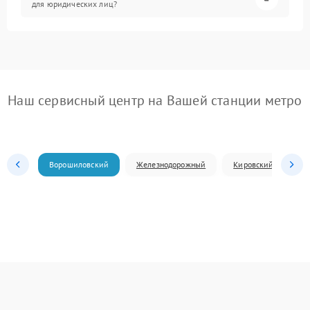
для юридических лиц?
Наш сервисный центр на Вашей станции метро
Ворошиловский
Железнодорожный
Кировский
Л