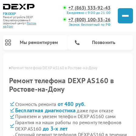
+7 (863) 333-92-43
Ежедневно с 9:00 до 21:00
FIX-DEXP
Ремонт устройств DEXP
+7 (800) 100-33-26
Специализированный
cервисный центр г.
Ростов-
Звонок бесплатный по РФ
на-Дону
Мы ремонтируем
Позвонить
-Дону
Ремонт телефона DEXP AS160 в Ростове-на-Дону
Ремонт телефона DEXP AS160 в
Ростове-на-Дону
от 480 руб.
Стоимость ремонта
Бесплатная диагностика
даже при отказе
Привезем и увезем телефон DEXP AS160 сами
Гарантия на наши работы по ремонту телефонов
Ремонт роботов-пылесосов DEXP
Ремонт электросамокатов DEXP
Ремонт стиральных машин DEXP
Ремонт видеорегистраторов DEXP
до 3-х лет
DEXP AS160
Срочный ремонт телефонов DEXP AS160 в течении