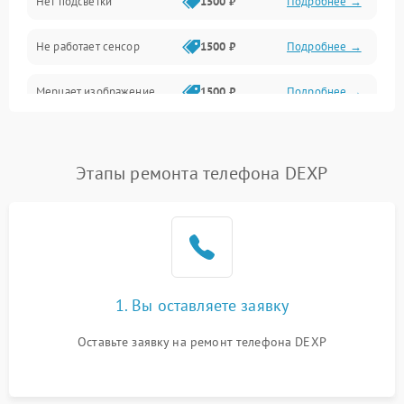
Нет подсветки
1500 ₽
Подробнее →
Проблемы с работой системы, корпусом и другие
Не работает сенсор
1500 ₽
Подробнее →
Мерцает изображение
1500 ₽
Подробнее →
Не работает 3D Touch
2400 ₽
Подробнее →
Этапы ремонта телефона DEXP
Не работает Face ID
4000 ₽
Подробнее →
1. Вы оставляете заявку
Оставьте заявку на ремонт телефона DEXP