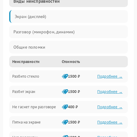
Виды неисправностей
Экран (дисплей)
Разговор (микрофон, динамик)
Общие поломки
Неисправности
Стоимость
Проблемы связи
Разбито стекло
1500 ₽
Подробнее →
Камеры
Разбит экран
1500 ₽
Подробнее →
Проблемы с дисплеем и сенсором
Не гаснет при разговоре
400 ₽
Подробнее →
Зарядка
Пятна на экране
1500 ₽
Подробнее →
Проблемы с питанием, зарядкой и аккумулятором