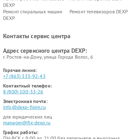
DEXP
Ремонт стиральных машин
Ремонт телевизоров DEXP
DEXP
Ремонт холодильников DEXP
Ремонт электросамокатов
DEXP
Контакты сервис центра
Ремонт серверов DEXP
Ремонт мини пк DEXP
Адрес сервисного центра DEXP:
г. Ростов-на-Дону, улица Города Волос, 6
Горячая линия:
+7 (863) 333-92-43
Контактный телефон:
8 (800) 100-33-26
Электронная почта:
info@dexp-fixim.ru
для юридических лиц
manager@fix-dexp.ru
График работы:
ПН-ВСК с 9:00 до 21:00 без перерывов и выходных