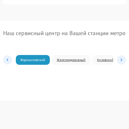
Наш сервисный центр на Вашей станции метро
Ворошиловский
Железнодорожный
Кировский
Л