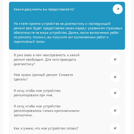
Какие документы вы предоставляете?
На этапе приема устройства на диагностику и последующий
ремонт вам будет предоставлен заказ-наряд с указанием страховых
обязательств на ваше устройство. Далее, после выполнения работ
по ремонту техники, вы получите акт выполненных работ и
гарантийный талон.
Я уже знаю в чем неисправность и какой
ремонт необходим. Для чего проводить
диагностику?
Мне нужен срочный ремонт. Сможете
сделать?
Я хочу, чтобы мое устройство
ремонтировали при мне.
Я хочу, чтобы мое устройство
ремонтировалось только оригинальными
запчастями.
Как я узнаю, что мое устройство готово?