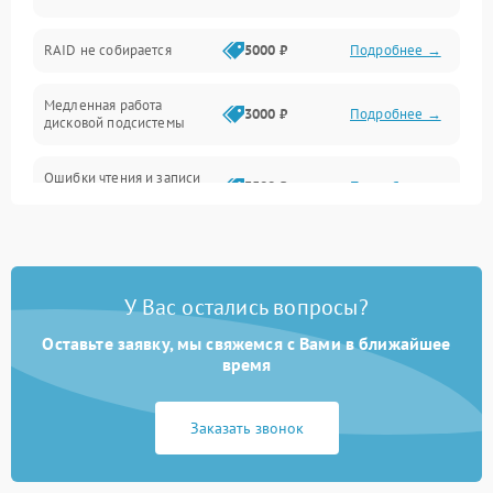
Оперативная память
RAID не собирается
5000 ₽
Подробнее →
Корпус и механика
Медленная работа
3000 ₽
Подробнее →
дисковой подсистемы
Контроллеры и интерфейсы
Ошибки чтения и записи
Виртуализация и сервисы
3500 ₽
Подробнее →
данных
Влага и внешние воздействия
Потеря данных
5000 ₽
Подробнее →
Программные сбои
У Вас остались вопросы?
Оставьте заявку, мы свяжемся с Вами в ближайшее
Общие поломки
время
Система охлаждения
Заказать звонок
Режим работы