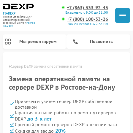
+7 (863) 333-92-43
Ежедневно с 9:00 до 21:00
FIX-DEXP
Ремонт устройств DEXP
+7 (800) 100-33-26
Специализированный
cервисный центр г.
Ростов-
Звонок бесплатный по РФ
на-Дону
Мы ремонтируем
Позвонить
-Дону
Сервер DEXP замена оперативной памяти
Замена оперативной памяти на
сервере DEXP в Ростове-на-Дону
Привезем и увезем сервер DEXP собственной
доставкой
Гарантия на наши работы по ремонту серверов
до 3-х лет
DEXP
Ремонт роботов-пылесосов DEXP
Ремонт стиральных машин DEXP
Ремонт электросамокатов DEXP
Ремонт видеорегистраторов DEXP
Срочный ремонт серверов DEXP в течении часа
20%
Скидка для вас до