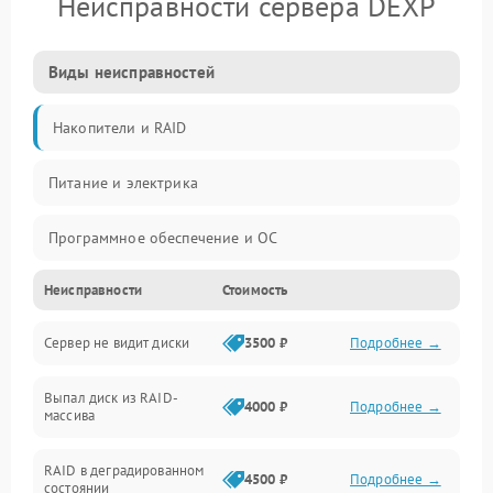
Неисправности сервера DEXP
Виды неисправностей
Накопители и RAID
Питание и электрика
Программное обеспечение и ОС
Неисправности
Стоимость
Охлаждение и температура
Сервер не видит диски
3500 ₽
Подробнее →
Материнская плата и процессор
Выпал диск из RAID-
Сеть и коммуникации
4000 ₽
Подробнее →
массива
BIOS / прошивки
RAID в деградированном
4500 ₽
Подробнее →
состоянии