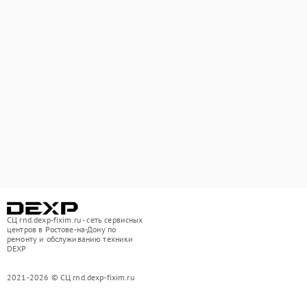
СЦ rnd.dexp-fixim.ru - сеть сервисных
центров в Ростове-на-Дону по
ремонту и обслуживанию техники
DEXP
2021-2026 © СЦ rnd.dexp-fixim.ru