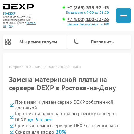
+7 (863) 333-92-43
Ежедневно с 9:00 до 21:00
FIX-DEXP
Ремонт устройств DEXP
+7 (800) 100-33-26
Специализированный
cервисный центр г.
Ростов-
Звонок бесплатный по РФ
на-Дону
Мы ремонтируем
Позвонить
-Дону
Сервер DEXP замена материнской платы
Замена материнской платы на
сервере DEXP в Ростове-на-Дону
Привезем и увезем сервер DEXP собственной
доставкой
Гарантия на наши работы по ремонту серверов
до 3-х лет
DEXP
Ремонт роботов-пылесосов DEXP
Ремонт стиральных машин DEXP
Ремонт электросамокатов DEXP
Ремонт видеорегистраторов DEXP
Срочный ремонт серверов DEXP в течении часа
20%
Скидка для вас до