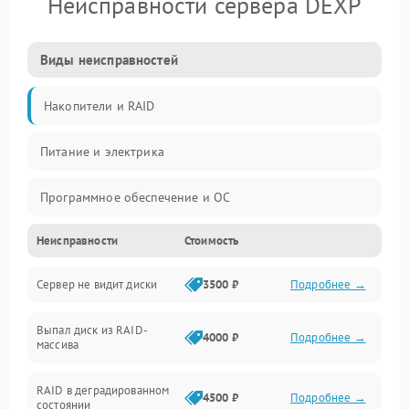
Неисправности сервера DEXP
Виды неисправностей
Накопители и RAID
Питание и электрика
Программное обеспечение и ОС
Неисправности
Стоимость
Охлаждение и температура
Сервер не видит диски
3500 ₽
Подробнее →
Материнская плата и процессор
Выпал диск из RAID-
Сеть и коммуникации
4000 ₽
Подробнее →
массива
BIOS / прошивки
RAID в деградированном
4500 ₽
Подробнее →
состоянии