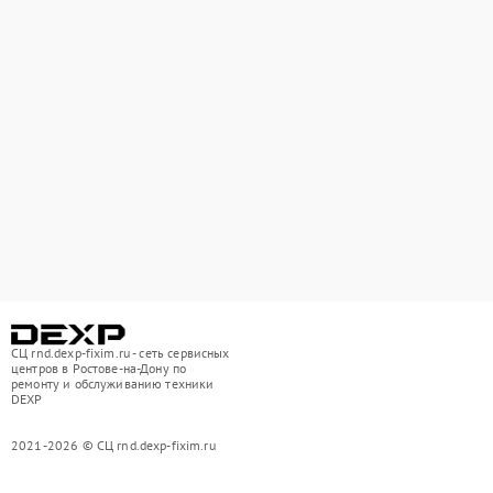
СЦ rnd.dexp-fixim.ru - сеть сервисных
центров в Ростове-на-Дону по
ремонту и обслуживанию техники
DEXP
2021-2026 © СЦ rnd.dexp-fixim.ru