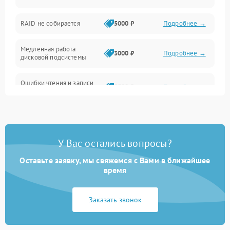
Оперативная память
RAID не собирается
5000 ₽
Подробнее →
Корпус и механика
Медленная работа
3000 ₽
Подробнее →
дисковой подсистемы
Контроллеры и интерфейсы
Ошибки чтения и записи
Виртуализация и сервисы
3500 ₽
Подробнее →
данных
Влага и внешние воздействия
Потеря данных
5000 ₽
Подробнее →
Программные сбои
У Вас остались вопросы?
Оставьте заявку, мы свяжемся с Вами в ближайшее
Общие поломки
время
Система охлаждения
Заказать звонок
Режим работы