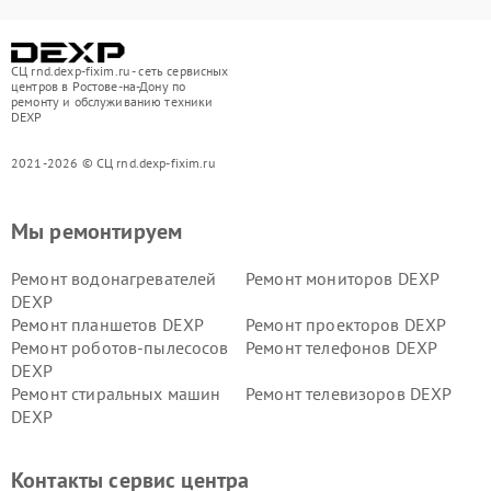
СЦ rnd.dexp-fixim.ru - сеть сервисных
центров в Ростове-на-Дону по
ремонту и обслуживанию техники
DEXP
2021-2026 © СЦ rnd.dexp-fixim.ru
Мы ремонтируем
Ремонт водонагревателей
Ремонт мониторов DEXP
DEXP
Ремонт планшетов DEXP
Ремонт проекторов DEXP
Ремонт роботов-пылесосов
Ремонт телефонов DEXP
DEXP
Ремонт стиральных машин
Ремонт телевизоров DEXP
DEXP
Ремонт холодильников DEXP
Ремонт электросамокатов
DEXP
Контакты сервис центра
Ремонт серверов DEXP
Ремонт мини пк DEXP