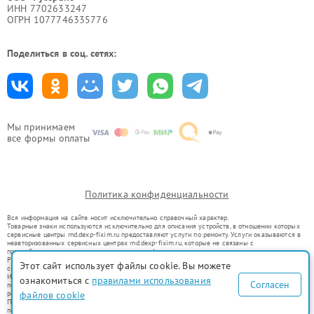
ИНН 7702633247
ОГРН 1077746335776
Поделиться в соц. сетях:
Мы принимаем
все формы оплаты
Политика конфиденциальности
Вся информация на сайте носит исключительно справочный характер.
Товарные знаки используются исключительно для описания устройств, в отношении которых
сервисные центры rnd.dexp-fixim.ru предоставляют услуги по ремонту. Услуги оказываются в
неавторизованных сервисных центрах rnd.dexp-fixim.ru, которые не связаны с
правообладателями товарных знаков или их официальными представителями.
Ремонт осуществляется для устройств, уже введенных в гражданский оборот в соответствии
Этот сайт использует файлы cookie. Вы можете
со статьей 1487 ГК РФ.
Использование товарных знаков не преследует цели индивидуализации услуг или введения
ознакомиться с
правилами использования
Согласен
потребителей в заблуждение, а служит для информирования о предоставляемых услугах по
ремонту техники указанных брендов.
файлов cookie
Представленная на сайте информация не является публичной офертой, определяемой
положениями Статьи 437(2) Гражданского кодекса РФ