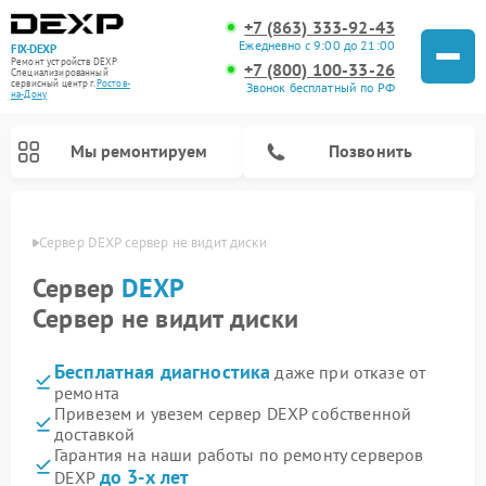
+7 (863) 333-92-43
Ежедневно с 9:00 до 21:00
FIX-DEXP
Ремонт устройств DEXP
+7 (800) 100-33-26
Специализированный
cервисный центр г.
Ростов-
Звонок бесплатный по РФ
на-Дону
Мы ремонтируем
Позвонить
-Дону
Сервер DEXP сервер не видит диски
Сервер
DEXP
Сервер не видит диски
Бесплатная диагностика
даже при отказе от
ремонта
Привезем и увезем сервер DEXP собственной
доставкой
Ремонт роботов-пылесосов DEXP
Ремонт стиральных машин DEXP
Ремонт электросамокатов DEXP
Ремонт видеорегистраторов DEXP
Гарантия на наши работы по ремонту серверов
до 3-х лет
DEXP