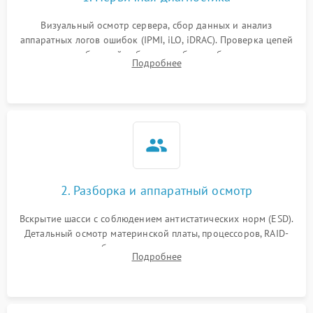
Визуальный осмотр сервера, сбор данных и анализ
аппаратных логов ошибок (IPMI, iLO, iDRAC). Проверка цепей
питания и базовой работоспособности без вскрытия
Подробнее
корпуса для быстрой локализации сбоя.
2. Разборка и аппаратный осмотр
Вскрытие шасси с соблюдением антистатических норм (ESD).
Детальный осмотр материнской платы, процессоров, RAID-
контроллеров и блоков питания на наличие термических
Подробнее
повреждений, прогаров или окислений.