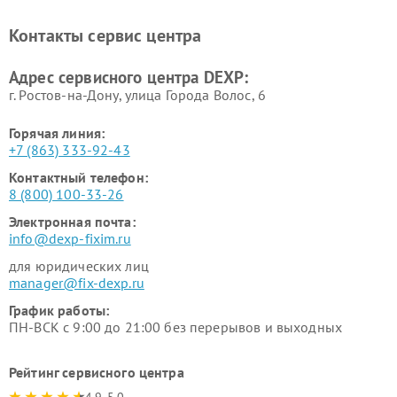
Ремонт холодильников DEXP
Ремонт электросамокатов
DEXP
Контакты сервис центра
Ремонт серверов DEXP
Ремонт мини пк DEXP
Адрес сервисного центра DEXP:
г. Ростов-на-Дону, улица Города Волос, 6
Горячая линия:
+7 (863) 333-92-43
Контактный телефон:
8 (800) 100-33-26
Электронная почта:
info@dexp-fixim.ru
для юридических лиц
manager@fix-dexp.ru
График работы:
ПН-ВСК с 9:00 до 21:00 без перерывов и выходных
Рейтинг сервисного центра
4.9-5.0