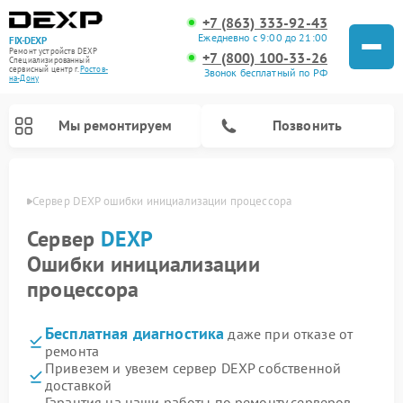
+7 (863) 333-92-43
Ежедневно с 9:00 до 21:00
FIX-DEXP
Ремонт устройств DEXP
+7 (800) 100-33-26
Специализированный
cервисный центр г.
Ростов-
Звонок бесплатный по РФ
на-Дону
Мы ремонтируем
Позвонить
-Дону
Сервер DEXP ошибки инициализации процессора
Сервер
DEXP
Ошибки инициализации
процессора
Бесплатная диагностика
даже при отказе от
ремонта
Привезем и увезем сервер DEXP собственной
Ремонт роботов-пылесосов DEXP
Ремонт стиральных машин DEXP
Ремонт электросамокатов DEXP
Ремонт видеорегистраторов DEXP
доставкой
Гарантия на наши работы по ремонту серверов