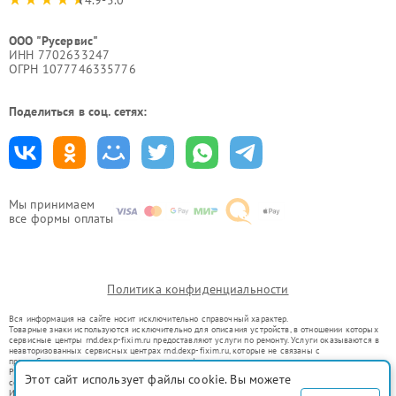
ООО "Русервис"
ИНН 7702633247
ОГРН 1077746335776
Поделиться в соц. сетях:
Мы принимаем
все формы оплаты
Политика конфиденциальности
Вся информация на сайте носит исключительно справочный характер.
Товарные знаки используются исключительно для описания устройств, в отношении которых
сервисные центры rnd.dexp-fixim.ru предоставляют услуги по ремонту. Услуги оказываются в
неавторизованных сервисных центрах rnd.dexp-fixim.ru, которые не связаны с
правообладателями товарных знаков или их официальными представителями.
Ремонт осуществляется для устройств, уже введенных в гражданский оборот в соответствии
Этот сайт использует файлы cookie. Вы можете
со статьей 1487 ГК РФ.
Использование товарных знаков не преследует цели индивидуализации услуг или введения