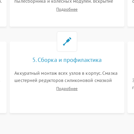
.
пылесборника и колесных модулей. Вскрытие
корпуса робота. Тщательная очистка внутренних
Подробнее
полостей, шестерней и плат от скопившейся
пыли, волос и шерсти животных с
использованием сжатого воздуха и щеток.
5. Сборка и профилактика
Аккуратный монтаж всех узлов в корпус. Смазка
з
шестерней редукторов силиконовой смазкой
для снижения шума. Установка новых
Подробнее
расходных материалов (HEPA-фильтров,
микрофибры, щеток). Надежная фиксация
разъемов и проверка герметичности водяного
контура.