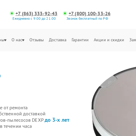
+7 (863) 333-92-43
+7 (800) 100-33-26
Ежедневно с 9:00 до 21:00
Звонок бесплатный по РФ
ны
О нас
Отзывы
Доставка
Гарантии
Акции и скидки
Зая
P
е от ремонта
бственной доставкой
до 3-х лет
отов-пылесосов DEXP
в течении часа