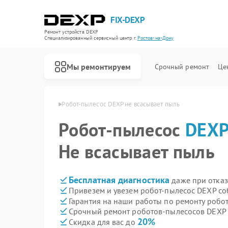
FIX-DEXP
Ремонт устройств DEXP
Специализированный cервисный центр г.
Ростов-на-Дону
Мы ремонтируем
Срочный ремонт
Це
 в Ростове-на-Дону
Робот-пылесос DEXP не всасывает пыль
Робот-пылесос
DEX
Не всасывает пыль
Бесплатная диагностика
даже при отказ
Привезем и увезем робот-пылесос DEXP со
Гарантия на наши работы по ремонту роб
Срочный ремонт роботов-пылесосов DEXP 
20%
Скидка для вас до
Ремонт водонагревателей DEXP
Ремонт стиральных машин DEXP
Ремонт электросамокатов DEXP
Ремонт видеорегистраторов DEXP