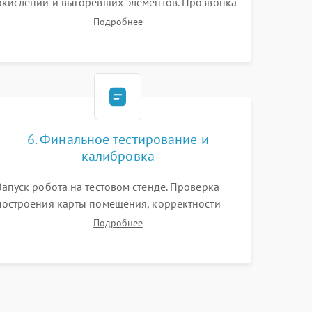
окислений и выгоревших элементов. Прозвонка
цепей питания, тестирование приводных
Подробнее
моторов колес и турбины всасывания. Оценка
состояния оптических и инфракрасных
датчиков, а также механизма лазерного
дальномера.
6. Финальное тестирование и
калибровка
Запуск робота на тестовом стенде. Проверка
построения карты помещения, корректности
навигации и обхода препятствий. Оценка силы
Подробнее
всасывания и работы турбины. Тестирование
автоматического возврата на док-станцию и
процесса зарядки.