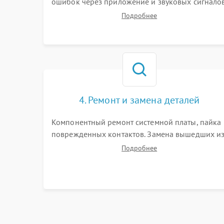
ошибок через приложение и звуковых сигналов
Замер емкости аккумулятора и тестирование
Подробнее
базовой станции зарядки. Оценка работы
лидара, бампера и датчиков падения для
локализации неисправности.
4. Ремонт и замена деталей
Компонентный ремонт системной платы, пайка
поврежденных контактов. Замена вышедших и
строя двигателей, изношенного аккумулятора,
Подробнее
неисправного лидара или помпы подачи воды.
Восстановление шлейфов и устранение
последствий попадания влаги.