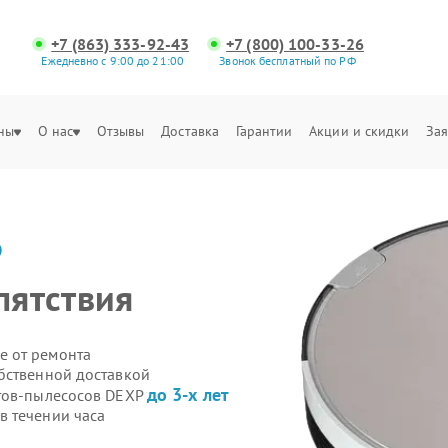
+7 (863) 333-92-43
+7 (800) 100-33-26
Ежедневно с 9:00 до 21:00
Звонок бесплатный по РФ
ны
О нас
Отзывы
Доставка
Гарантии
Акции и скидки
Зая
P
пятствия
е от ремонта
бственной доставкой
до 3-х лет
отов-пылесосов DEXP
в течении часа