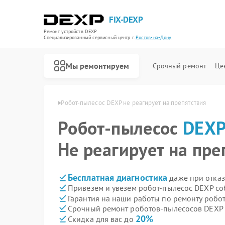
FIX-DEXP
Ремонт устройств DEXP
Специализированный cервисный центр г.
Ростов-на-Дону
Мы ремонтируем
Срочный ремонт
Це
 в Ростове-на-Дону
Робот-пылесос DEXP не реагирует на препятствия
Робот-пылесос
DEX
Не реагирует на пре
Бесплатная диагностика
даже при отказ
Привезем и увезем робот-пылесос DEXP со
Гарантия на наши работы по ремонту роб
Срочный ремонт роботов-пылесосов DEXP 
20%
Скидка для вас до
Ремонт водонагревателей DEXP
Ремонт стиральных машин DEXP
Ремонт электросамокатов DEXP
Ремонт видеорегистраторов DEXP