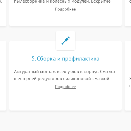
.
пылесборника и колесных модулей. Вскрытие
корпуса робота. Тщательная очистка внутренних
Подробнее
полостей, шестерней и плат от скопившейся
пыли, волос и шерсти животных с
использованием сжатого воздуха и щеток.
5. Сборка и профилактика
Аккуратный монтаж всех узлов в корпус. Смазка
з
шестерней редукторов силиконовой смазкой
для снижения шума. Установка новых
Подробнее
расходных материалов (HEPA-фильтров,
микрофибры, щеток). Надежная фиксация
разъемов и проверка герметичности водяного
контура.