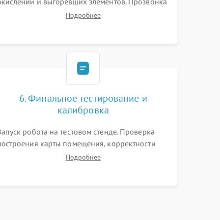
окислений и выгоревших элементов. Прозвонка
цепей питания, тестирование приводных
Подробнее
моторов колес и турбины всасывания. Оценка
состояния оптических и инфракрасных
датчиков, а также механизма лазерного
дальномера.
6. Финальное тестирование и
калибровка
Запуск робота на тестовом стенде. Проверка
построения карты помещения, корректности
навигации и обхода препятствий. Оценка силы
Подробнее
всасывания и работы турбины. Тестирование
автоматического возврата на док-станцию и
процесса зарядки.