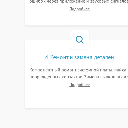
ошибок через приложение и звуковых сигналов
Замер емкости аккумулятора и тестирование
Подробнее
базовой станции зарядки. Оценка работы
лидара, бампера и датчиков падения для
локализации неисправности.
4. Ремонт и замена деталей
Компонентный ремонт системной платы, пайка
поврежденных контактов. Замена вышедших и
строя двигателей, изношенного аккумулятора,
Подробнее
неисправного лидара или помпы подачи воды.
Восстановление шлейфов и устранение
последствий попадания влаги.