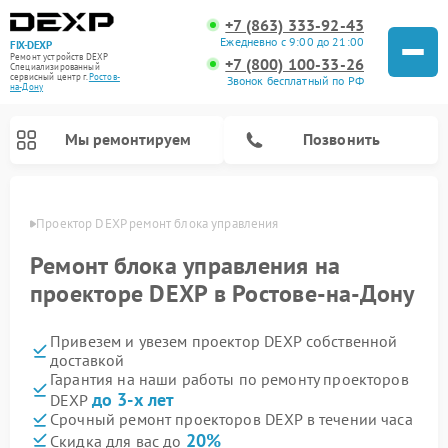
+7 (863) 333-92-43
Ежедневно с 9:00 до 21:00
FIX-DEXP
Ремонт устройств DEXP
+7 (800) 100-33-26
Специализированный
cервисный центр г.
Ростов-
Звонок бесплатный по РФ
на-Дону
Мы ремонтируем
Позвонить
-Дону
Проектор DEXP ремонт блока управления
Ремонт блока управления на
проекторе DEXP в Ростове-на-Дону
Привезем и увезем проектор DEXP собственной
доставкой
Гарантия на наши работы по ремонту проекторов
до 3-х лет
DEXP
Ремонт электросамокатов DEXP
Ремонт роботов-пылесосов DEXP
Ремонт стиральных машин DEXP
Ремонт видеорегистраторов DEXP
Срочный ремонт проекторов DEXP в течении часа
20%
Скидка для вас до