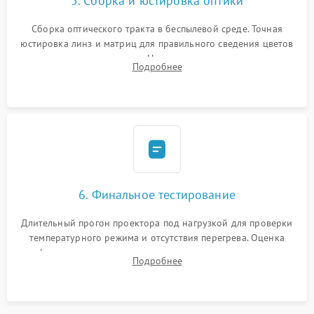
5. Сборка и юстировка оптики
Сборка оптического тракта в беспылевой среде. Точная
юстировка линз и матриц для правильного сведения цветов
и устранения размытия. Надежное подключение всех
Подробнее
шлейфов, установка датчиков и закрытие корпуса
устройства.
6. Финальное тестирование
Длительный прогон проектора под нагрузкой для проверки
температурного режима и отсутствия перегрева. Оценка
фокуса, контрастности и цветопередачи на тестовых
Подробнее
таблицах. Проверка работы всех видеовходов и кнопок
управления.