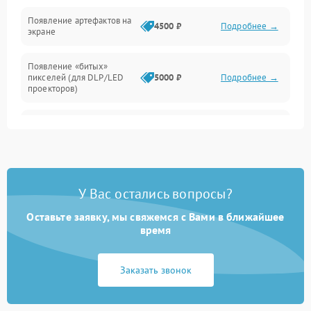
Неисправность звука
Появление артефактов на
4500 ₽
Подробнее →
экране
Появление «битых»
пикселей (для DLP/LED
5000 ₽
Подробнее →
проекторов)
Залипание изображения
4500 ₽
Подробнее →
(image retention)
Нестабильная яркость или
4000 ₽
Подробнее →
контраст
У Вас остались вопросы?
Неравномерная подсветка
Оставьте заявку, мы свяжемся с Вами в ближайшее
4500 ₽
Подробнее →
экрана
время
Не работает
Заказать звонок
автоматическая коррекция
3000 ₽
Подробнее →
трапеции (Keystone)