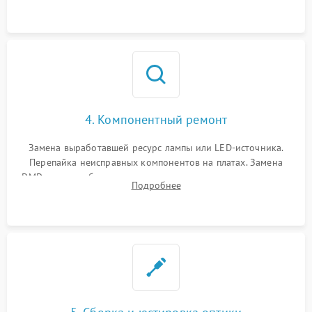
осциллографа.
4. Компонентный ремонт
Замена выработавшей ресурс лампы или LED-источника.
Перепайка неисправных компонентов на платах. Замена
DMD-чипа при битых пикселях, установка нового цветового
Подробнее
колеса или восстановление сгоревших поляризационных
пленок.