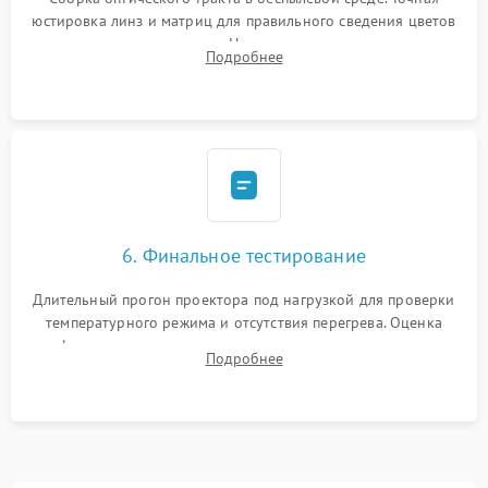
юстировка линз и матриц для правильного сведения цветов
и устранения размытия. Надежное подключение всех
Подробнее
шлейфов, установка датчиков и закрытие корпуса
устройства.
6. Финальное тестирование
Длительный прогон проектора под нагрузкой для проверки
температурного режима и отсутствия перегрева. Оценка
фокуса, контрастности и цветопередачи на тестовых
Подробнее
таблицах. Проверка работы всех видеовходов и кнопок
управления.