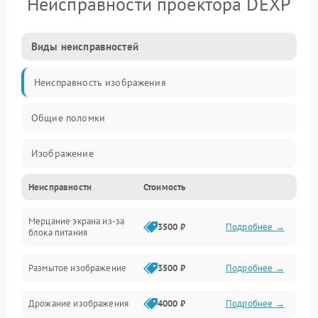
Неисправности проектора DEXP
Виды неисправностей
Неисправность изображения
Общие поломки
Изображение
Неисправности
Стоимость
Лампа подсветки
Мерцание экрана из-за
Неисправность управления и интерфейсов
3500 ₽
Подробнее →
блока питания
Прочие неисправности
Размытое изображение
3500 ₽
Подробнее →
Режим работы
Дрожание изображения
4000 ₽
Подробнее →