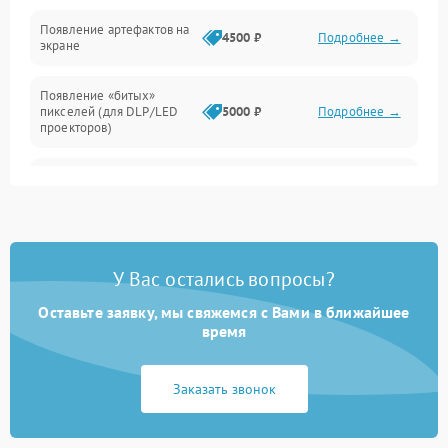
Неисправность звука
Появление артефактов на
4500 ₽
Подробнее →
экране
Появление «битых»
пикселей (для DLP/LED
5000 ₽
Подробнее →
проекторов)
Залипание изображения
4500 ₽
Подробнее →
(image retention)
Нестабильная яркость или
4000 ₽
Подробнее →
контраст
У Вас остались вопросы?
Неравномерная подсветка
Оставьте заявку, мы свяжемся с Вами в ближайшее
4500 ₽
Подробнее →
экрана
время
Не работает
Заказать звонок
автоматическая коррекция
3000 ₽
Подробнее →
трапеции (Keystone)