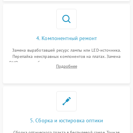
4. Компонентный ремонт
Замена выработавшей ресурс лампы или LED-источника.
Перепайка неисправных компонентов на платах. Замена
DMD-чипа при битых пикселях, установка нового цветового
Подробнее
колеса или восстановление сгоревших поляризационных
пленок.
5. Сборка и юстировка оптики
Сборка оптического тракта в беспылевой среде. Точная