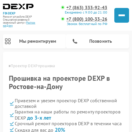
+7 (863) 333-92-43
Ежедневно с 9:00 до 21:00
FIX-DEXP
Ремонт устройств DEXP
+7 (800) 100-33-26
Специализированный
cервисный центр г.
Ростов-
Звонок бесплатный по РФ
на-Дону
Мы ремонтируем
Позвонить
-Дону
Проектор DEXP прошивка
Прошивка на проекторе DEXP в
Ростове-на-Дону
Привезем и увезем проектор DEXP собственной
доставкой
Гарантия на наши работы по ремонту проекторов
до 3-х лет
DEXP
Ремонт электросамокатов DEXP
Ремонт роботов-пылесосов DEXP
Ремонт стиральных машин DEXP
Ремонт видеорегистраторов DEXP
Срочный ремонт проекторов DEXP в течении часа
20%
Скидка для вас до