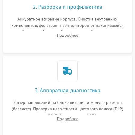
2. Разборка и профилактика
Аккуратное вскрытие корпуса. Очистка внутренних
компонентов, фильтров и вентиляторов от накопившейся
пыли. Визуальный осмотр блока питания, балласта лампы и
Подробнее
материнской платы на наличие прогаров или вздутых
элементов.
3. Аппаратная диагностика
Замер напряжений на блоке питания и модуле розжига
(балласте). Проверка целостности цветового колеса (DLP)
или поляризаторов (LCD). Тестирование DMD-чипа, датчиков
Подробнее
температуры и оптопар с помощью мультиметра и
осциллографа.