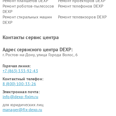
Ремонт планшетов DEXP
Ремонт проекторов DEXP
Ремонт роботов-пылесосов
Ремонт телефонов DEXP
DEXP
Ремонт стиральных машин
Ремонт телевизоров DEXP
DEXP
Ремонт холодильников DEXP
Ремонт электросамокатов
DEXP
Контакты сервис центра
Ремонт серверов DEXP
Ремонт мини пк DEXP
Адрес сервисного центра DEXP:
г. Ростов-на-Дону, улица Города Волос, 6
Горячая линия:
+7 (863) 333-92-43
Контактный телефон:
8 (800) 100-33-26
Электронная почта:
info@dexp-fixim.ru
для юридических лиц
manager@fix-dexp.ru