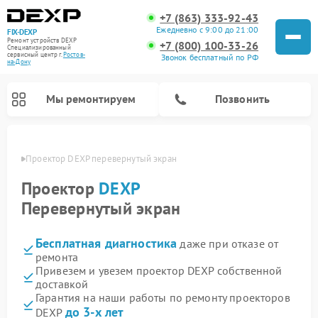
+7 (863) 333-92-43
Ежедневно с 9:00 до 21:00
FIX-DEXP
Ремонт устройств DEXP
+7 (800) 100-33-26
Специализированный
cервисный центр г.
Ростов-
Звонок бесплатный по РФ
на-Дону
Мы ремонтируем
Позвонить
-Дону
Проектор DEXP перевернутый экран
Проектор
DEXP
Перевернутый экран
Бесплатная диагностика
даже при отказе от
ремонта
Привезем и увезем проектор DEXP собственной
доставкой
Ремонт электросамокатов DEXP
Ремонт роботов-пылесосов DEXP
Ремонт стиральных машин DEXP
Ремонт видеорегистраторов DEXP
Гарантия на наши работы по ремонту проекторов
до 3-х лет
DEXP