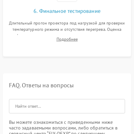
6. Финальное тестирование
Длительный прогон проектора под нагрузкой для проверки
температурного режима и отсутствия перегрева. Оценка
фокуса, контрастности и цветопередачи на тестовых
Подробнее
таблицах. Проверка работы всех видеовходов и кнопок
управления.
FAQ. Ответы на вопросы
Вы можете ознакомиться с приведенными ниже
часто задаваемыми вопросами, либо обратиться в
сервисный центр “FIX-DEXP” по следующему