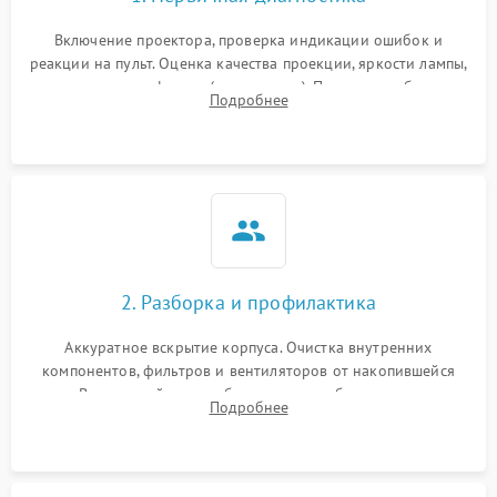
Включение проектора, проверка индикации ошибок и
реакции на пульт. Оценка качества проекции, яркости лампы,
наличия артефактов (точки, пятна). Проверка работы
Подробнее
системы охлаждения по уровню шума вентиляторов.
2. Разборка и профилактика
Аккуратное вскрытие корпуса. Очистка внутренних
компонентов, фильтров и вентиляторов от накопившейся
пыли. Визуальный осмотр блока питания, балласта лампы и
Подробнее
материнской платы на наличие прогаров или вздутых
элементов.