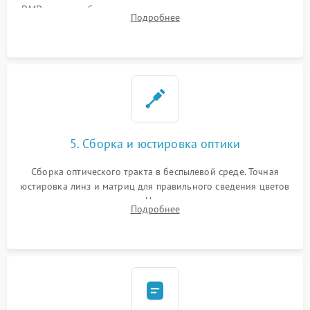
DMD-чипа при битых пикселях, установка нового цветового
Подробнее
колеса или восстановление сгоревших поляризационных
пленок.
5. Сборка и юстировка оптики
Сборка оптического тракта в беспылевой среде. Точная
юстировка линз и матриц для правильного сведения цветов
и устранения размытия. Надежное подключение всех
Подробнее
шлейфов, установка датчиков и закрытие корпуса
устройства.