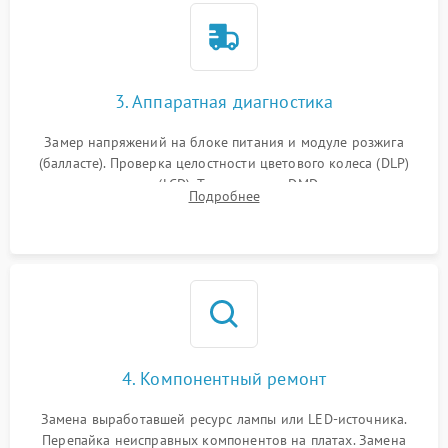
3. Аппаратная диагностика
Замер напряжений на блоке питания и модуле розжига
(балласте). Проверка целостности цветового колеса (DLP)
или поляризаторов (LCD). Тестирование DMD-чипа, датчиков
Подробнее
температуры и оптопар с помощью мультиметра и
осциллографа.
4. Компонентный ремонт
Замена выработавшей ресурс лампы или LED-источника.
Перепайка неисправных компонентов на платах. Замена