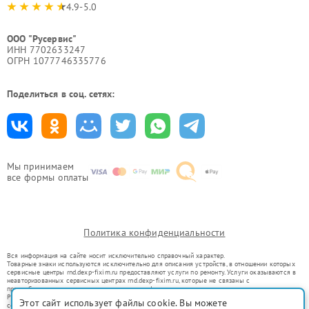
4.9-5.0
ООО "Русервис"
ИНН 7702633247
ОГРН 1077746335776
Поделиться в соц. сетях:
Мы принимаем
все формы оплаты
Политика конфиденциальности
Вся информация на сайте носит исключительно справочный характер.
Товарные знаки используются исключительно для описания устройств, в отношении которых
сервисные центры rnd.dexp-fixim.ru предоставляют услуги по ремонту. Услуги оказываются в
неавторизованных сервисных центрах rnd.dexp-fixim.ru, которые не связаны с
правообладателями товарных знаков или их официальными представителями.
Ремонт осуществляется для устройств, уже введенных в гражданский оборот в соответствии
Этот сайт использует файлы cookie. Вы можете
со статьей 1487 ГК РФ.