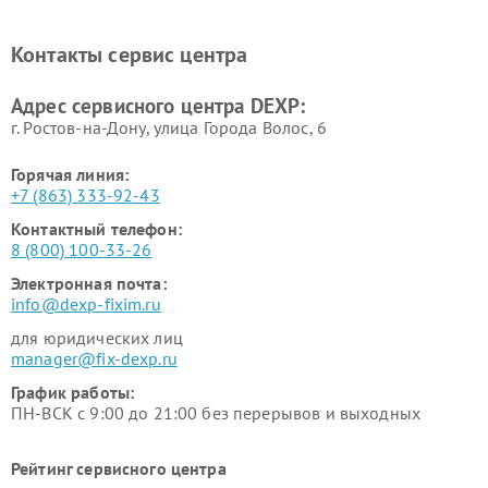
Ремонт холодильников DEXP
Ремонт электросамокатов
DEXP
Контакты сервис центра
Ремонт серверов DEXP
Ремонт мини пк DEXP
Адрес сервисного центра DEXP:
г. Ростов-на-Дону, улица Города Волос, 6
Горячая линия:
+7 (863) 333-92-43
Контактный телефон:
8 (800) 100-33-26
Электронная почта:
info@dexp-fixim.ru
для юридических лиц
manager@fix-dexp.ru
График работы:
ПН-ВСК с 9:00 до 21:00 без перерывов и выходных
Рейтинг сервисного центра