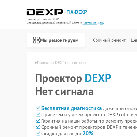
FIX-DEXP
Ремонт устройств DEXP
Специализированный cервисный центр г.
Ростов-на-Дону
Мы ремонтируем
Срочный ремонт
Це
 в Ростове-на-Дону
Проектор DEXP нет сигнала
Проектор
DEXP
Нет сигнала
Бесплатная диагностика
даже при отказ
Привезем и увезем проектор DEXP собстве
Гарантия на наши работы по ремонту про
Срочный ремонт проекторов DEXP в течени
20%
Скидка для вас до
Ремонт водонагревателей DEXP
Ремонт роботов-пылесосов DEXP
Ремонт стиральных машин DEXP
Ремонт электросамокатов DEXP
Ремонт видеорегистраторов DEXP