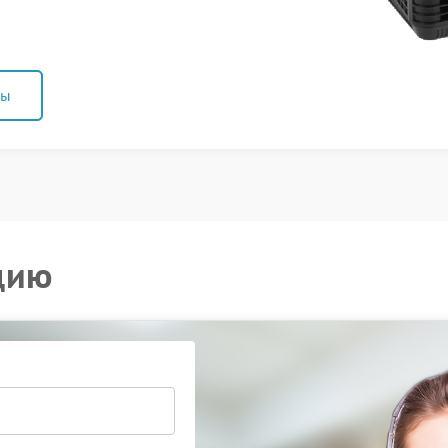
ны
цию