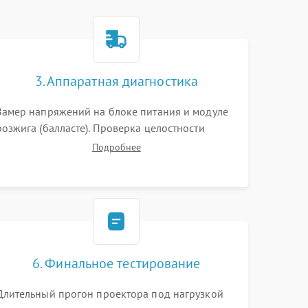
3. Аппаратная диагностика
Замер напряжений на блоке питания и модуле
розжига (балласте). Проверка целостности
цветового колеса (DLP) или поляризаторов (LCD).
Подробнее
Тестирование DMD-чипа, датчиков температуры
и оптопар с помощью мультиметра и
осциллографа.
6. Финальное тестирование
Длительный прогон проектора под нагрузкой