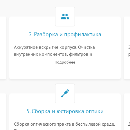
2. Разборка и профилактика
Аккуратное вскрытие корпуса. Очистка
внутренних компонентов, фильтров и
вентиляторов от накопившейся пыли.
Подробнее
Визуальный осмотр блока питания, балласта
лампы и материнской платы на наличие
прогаров или вздутых элементов.
5. Сборка и юстировка оптики
Сборка оптического тракта в беспылевой среде.