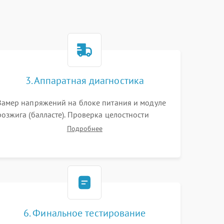
3. Аппаратная диагностика
Замер напряжений на блоке питания и модуле
розжига (балласте). Проверка целостности
цветового колеса (DLP) или поляризаторов (LCD).
Подробнее
Тестирование DMD-чипа, датчиков температуры
и оптопар с помощью мультиметра и
осциллографа.
6. Финальное тестирование