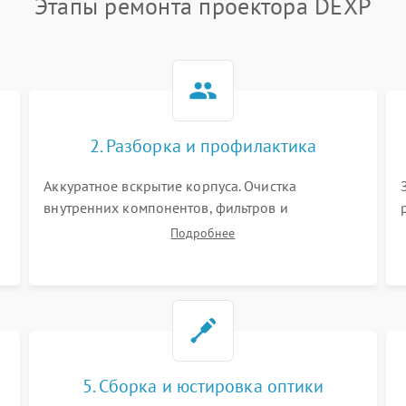
Этапы ремонта проектора DEXP
2. Разборка и профилактика
Аккуратное вскрытие корпуса. Очистка
внутренних компонентов, фильтров и
вентиляторов от накопившейся пыли.
Подробнее
Визуальный осмотр блока питания, балласта
лампы и материнской платы на наличие
прогаров или вздутых элементов.
5. Сборка и юстировка оптики