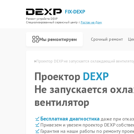
FIX-DEXP
Ремонт устройств DEXP
Специализированный cервисный центр г.
Ростов-на-Дону
Мы ремонтируем
Срочный ремонт
Це
 в Ростове-на-Дону
Проектор DEXP не запускается охлаждающий вентилято
Проектор
DEXP
Не запускается ох
вентилятор
Бесплатная диагностика
даже при отказ
Привезем и увезем проектор DEXP собстве
Гарантия на наши работы по ремонту про
Ремонт водонагревателей DEXP
Ремонт роботов-пылесосов DEXP
Ремонт стиральных машин DEXP
Ремонт электросамокатов DEXP
Ремонт видеорегистраторов DEXP