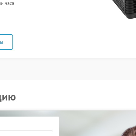
и часа
ны
цию