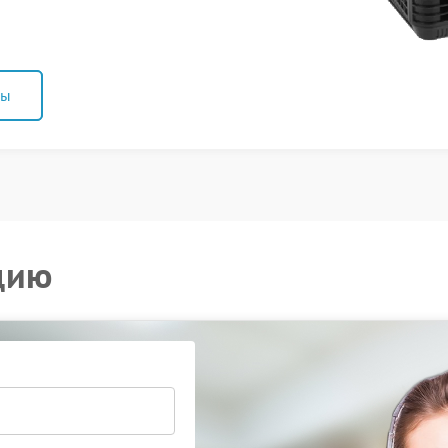
ны
цию