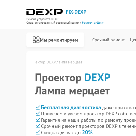
FIX-DEXP
Ремонт устройств DEXP
Специализированный cервисный центр г.
Ростов-на-Дону
Мы ремонтируем
Срочный ремонт
Це
остове-на-Дону
Проектор DEXP лампа мерцает
Проектор
DEXP
Лампа мерцает
Бесплатная диагностика
даже при отказ
Привезем и увезем проектор DEXP собстве
Гарантия на наши работы по ремонту про
Срочный ремонт проекторов DEXP в течени
20%
Скидка для вас до
Ремонт водонагревателей DEXP
Ремонт роботов-пылесосов DEXP
Ремонт стиральных машин DEXP
Ремонт электросамокатов DEXP
Ремонт видеорегистраторов DEXP