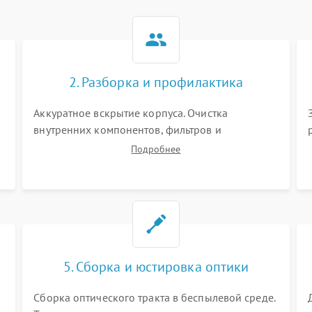
2. Разборка и профилактика
Аккуратное вскрытие корпуса. Очистка
внутренних компонентов, фильтров и
вентиляторов от накопившейся пыли.
Подробнее
Визуальный осмотр блока питания, балласта
лампы и материнской платы на наличие
прогаров или вздутых элементов.
5. Сборка и юстировка оптики
Сборка оптического тракта в беспылевой среде.