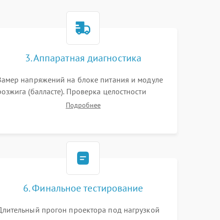
3. Аппаратная диагностика
Замер напряжений на блоке питания и модуле
розжига (балласте). Проверка целостности
цветового колеса (DLP) или поляризаторов (LCD).
Подробнее
Тестирование DMD-чипа, датчиков температуры
и оптопар с помощью мультиметра и
осциллографа.
6. Финальное тестирование
Длительный прогон проектора под нагрузкой