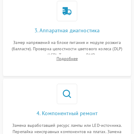
3. Аппаратная диагностика
Замер напряжений на блоке питания и модуле розжига
(балласте). Проверка целостности цветового колеса (DLP)
или поляризаторов (LCD). Тестирование DMD-чипа, датчиков
Подробнее
температуры и оптопар с помощью мультиметра и
осциллографа.
4. Компонентный ремонт
Замена выработавшей ресурс лампы или LED-источника.
Перепайка неисправных компонентов на платах. Замена