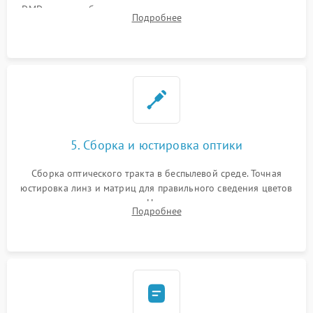
DMD-чипа при битых пикселях, установка нового цветового
Подробнее
колеса или восстановление сгоревших поляризационных
пленок.
5. Сборка и юстировка оптики
Сборка оптического тракта в беспылевой среде. Точная
юстировка линз и матриц для правильного сведения цветов
и устранения размытия. Надежное подключение всех
Подробнее
шлейфов, установка датчиков и закрытие корпуса
устройства.