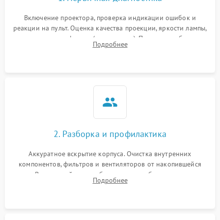
Включение проектора, проверка индикации ошибок и
реакции на пульт. Оценка качества проекции, яркости лампы,
наличия артефактов (точки, пятна). Проверка работы
Подробнее
системы охлаждения по уровню шума вентиляторов.
2. Разборка и профилактика
Аккуратное вскрытие корпуса. Очистка внутренних
компонентов, фильтров и вентиляторов от накопившейся
пыли. Визуальный осмотр блока питания, балласта лампы и
Подробнее
материнской платы на наличие прогаров или вздутых
элементов.