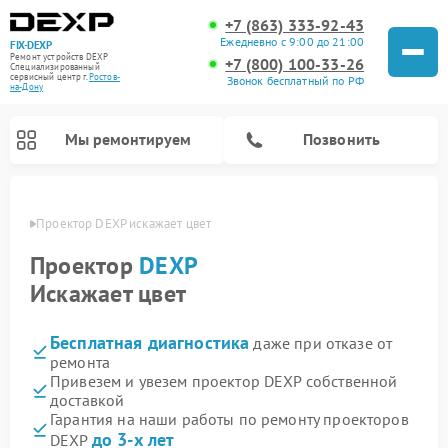
+7 (863) 333-92-43
Ежедневно с 9:00 до 21:00
FIX-DEXP
Ремонт устройств DEXP
+7 (800) 100-33-26
Специализированный
cервисный центр г.
Ростов-
Звонок бесплатный по РФ
на-Дону
Мы ремонтируем
Позвонить
-Дону
Проектор DEXP искажает цвет
Проектор
DEXP
Искажает цвет
Бесплатная диагностика
даже при отказе от
ремонта
Привезем и увезем проектор DEXP собственной
доставкой
Ремонт электросамокатов DEXP
Ремонт роботов-пылесосов DEXP
Ремонт стиральных машин DEXP
Ремонт видеорегистраторов DEXP
Гарантия на наши работы по ремонту проекторов
до 3-х лет
DEXP