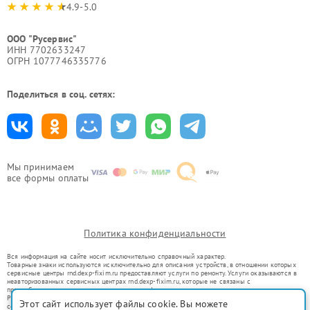
4.9-5.0
ООО "Русервис"
ИНН 7702633247
ОГРН 1077746335776
Поделиться в соц. сетях:
Мы принимаем
все формы оплаты
Политика конфиденциальности
Вся информация на сайте носит исключительно справочный характер.
Товарные знаки используются исключительно для описания устройств, в отношении которых
сервисные центры rnd.dexp-fixim.ru предоставляют услуги по ремонту. Услуги оказываются в
неавторизованных сервисных центрах rnd.dexp-fixim.ru, которые не связаны с
правообладателями товарных знаков или их официальными представителями.
Ремонт осуществляется для устройств, уже введенных в гражданский оборот в соответствии
Этот сайт использует файлы cookie. Вы можете
со статьей 1487 ГК РФ.