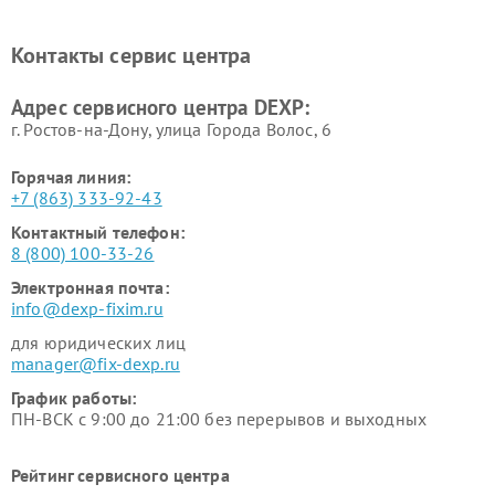
Ремонт холодильников DEXP
Ремонт электросамокатов
DEXP
Контакты сервис центра
Ремонт серверов DEXP
Ремонт мини пк DEXP
Адрес сервисного центра DEXP:
г. Ростов-на-Дону, улица Города Волос, 6
Горячая линия:
+7 (863) 333-92-43
Контактный телефон:
8 (800) 100-33-26
Электронная почта:
info@dexp-fixim.ru
для юридических лиц
manager@fix-dexp.ru
График работы:
ПН-ВСК с 9:00 до 21:00 без перерывов и выходных
Рейтинг сервисного центра