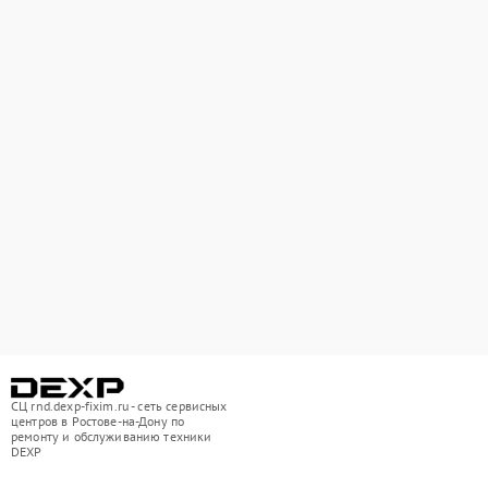
СЦ rnd.dexp-fixim.ru - сеть сервисных
центров в Ростове-на-Дону по
ремонту и обслуживанию техники
DEXP