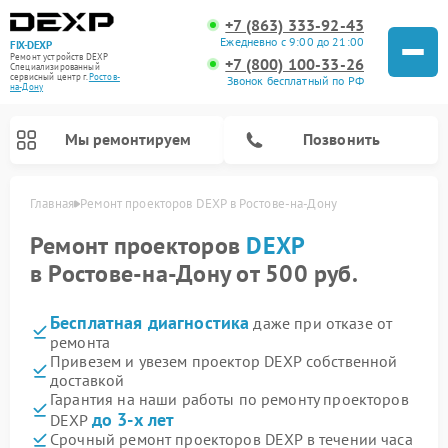
+7 (863) 333-92-43
Ежедневно с 9:00 до 21:00
FIX-DEXP
Ремонт устройств DEXP
+7 (800) 100-33-26
Специализированный
cервисный центр г.
Ростов-
Звонок бесплатный по РФ
на-Дону
Мы ремонтируем
Позвонить
Главная
Ремонт проекторов DEXP в Ростове-на-Дону
Ремонт проекторов
DEXP
в Ростове-на-Дону от 500 руб.
Бесплатная диагностика
даже при отказе от
ремонта
Привезем и увезем проектор DEXP собственной
доставкой
Гарантия на наши работы по ремонту проекторов
Ремонт электросамокатов DEXP
Ремонт роботов-пылесосов DEXP
Ремонт стиральных машин DEXP
Ремонт видеорегистраторов DEXP
до 3-х лет
DEXP
Срочный ремонт проекторов DEXP в течении часа