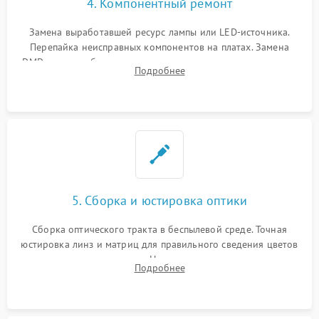
4. Компонентный ремонт
Замена выработавшей ресурс лампы или LED-источника.
Перепайка неисправных компонентов на платах. Замена
DMD-чипа при битых пикселях, установка нового цветового
Подробнее
колеса или восстановление сгоревших поляризационных
пленок.
5. Сборка и юстировка оптики
Сборка оптического тракта в беспылевой среде. Точная
юстировка линз и матриц для правильного сведения цветов
и устранения размытия. Надежное подключение всех
Подробнее
шлейфов, установка датчиков и закрытие корпуса
устройства.