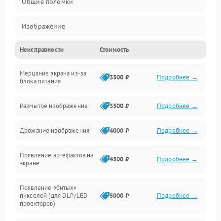
Общие поломки
Изображение
Неисправности
Стоимость
Лампа подсветки
Мерцание экрана из-за
Неисправность управления и интерфейсов
3500 ₽
Подробнее →
блока питания
Прочие неисправности
Размытое изображение
3500 ₽
Подробнее →
Режим работы
Дрожание изображения
4000 ₽
Подробнее →
Неисправность звука
Появление артефактов на
4500 ₽
Подробнее →
экране
Появление «битых»
пикселей (для DLP/LED
5000 ₽
Подробнее →
проекторов)