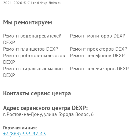
2021-2026 © СЦ rnd.dexp-fixim.ru
Мы ремонтируем
Ремонт водонагревателей
Ремонт мониторов DEXP
DEXP
Ремонт планшетов DEXP
Ремонт проекторов DEXP
Ремонт роботов-пылесосов
Ремонт телефонов DEXP
DEXP
Ремонт стиральных машин
Ремонт телевизоров DEXP
DEXP
Ремонт холодильников DEXP
Ремонт электросамокатов
DEXP
Контакты сервис центра
Ремонт серверов DEXP
Ремонт мини пк DEXP
Адрес сервисного центра DEXP:
г. Ростов-на-Дону, улица Города Волос, 6
Горячая линия:
+7 (863) 333-92-43