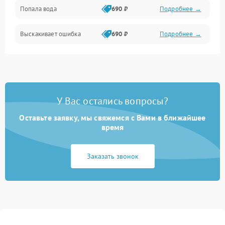
Попала вода
690 ₽
Подробнее →
Разговор (микрофон, динамик)
Выскакивает ошибка
690 ₽
Подробнее →
Перегрев и нестабильная работа
Влага и механические повреждения
Сеть и интернет
У Вас остались вопросы?
Зарядка и разъёмы
Оставьте заявку, мы свяжемся с Вами в ближайшее
время
Программные сбои
Заказать звонок
Память и данные
Режим работы
Связь и беспроводные модули