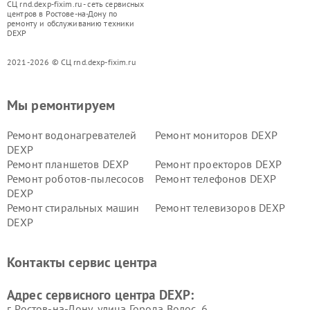
СЦ rnd.dexp-fixim.ru - сеть сервисных
центров в Ростове-на-Дону по
ремонту и обслуживанию техники
DEXP
2021-2026 © СЦ rnd.dexp-fixim.ru
Мы ремонтируем
Ремонт водонагревателей
Ремонт мониторов DEXP
DEXP
Ремонт планшетов DEXP
Ремонт проекторов DEXP
Ремонт роботов-пылесосов
Ремонт телефонов DEXP
DEXP
Ремонт стиральных машин
Ремонт телевизоров DEXP
DEXP
Ремонт холодильников DEXP
Ремонт электросамокатов
DEXP
Контакты сервис центра
Ремонт серверов DEXP
Ремонт мини пк DEXP
Адрес сервисного центра DEXP:
г. Ростов-на-Дону, улица Города Волос, 6