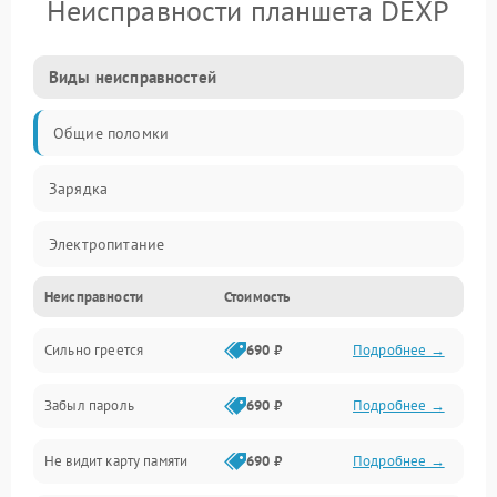
Неисправности планшета DEXP
Виды неисправностей
Общие поломки
Зарядка
Электропитание
Неисправности
Стоимость
Экран и изображение
Сильно греется
690 ₽
Подробнее →
Дисплей
Забыл пароль
690 ₽
Подробнее →
Экран (дисплей)
Не видит карту памяти
690 ₽
Подробнее →
Связь