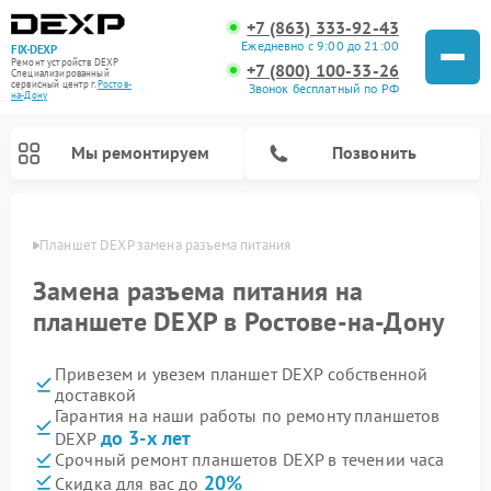
+7 (863) 333-92-43
Ежедневно с 9:00 до 21:00
FIX-DEXP
Ремонт устройств DEXP
+7 (800) 100-33-26
Специализированный
cервисный центр г.
Ростов-
Звонок бесплатный по РФ
на-Дону
Мы ремонтируем
Позвонить
-Дону
Планшет DEXP замена разъема питания
Замена разъема питания на
планшете DEXP в Ростове-на-Дону
Привезем и увезем планшет DEXP собственной
доставкой
Гарантия на наши работы по ремонту планшетов
до 3-х лет
DEXP
Ремонт электросамокатов DEXP
Ремонт роботов-пылесосов DEXP
Ремонт стиральных машин DEXP
Ремонт видеорегистраторов DEXP
Срочный ремонт планшетов DEXP в течении часа
20%
Скидка для вас до