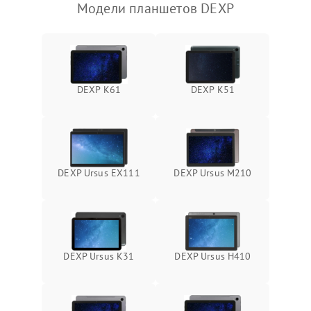
Модели планшетов DEXP
Камера
Сенсорное управление
Проблемы с механикой
DEXP K61
DEXP K51
Питание и аккумулятор
Кнопки и органы управления
DEXP Ursus EX111
DEXP Ursus M210
Звук и аудио
Камеры
DEXP Ursus K31
DEXP Ursus H410
ПО