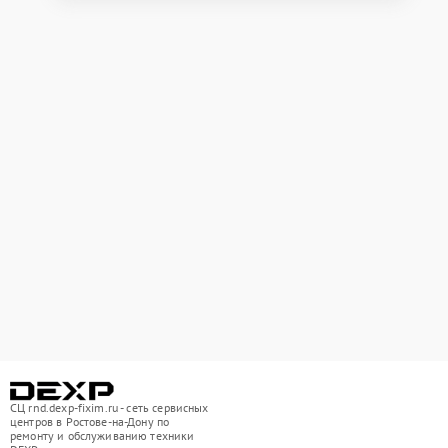
СЦ rnd.dexp-fixim.ru - сеть сервисных
центров в Ростове-на-Дону по
ремонту и обслуживанию техники