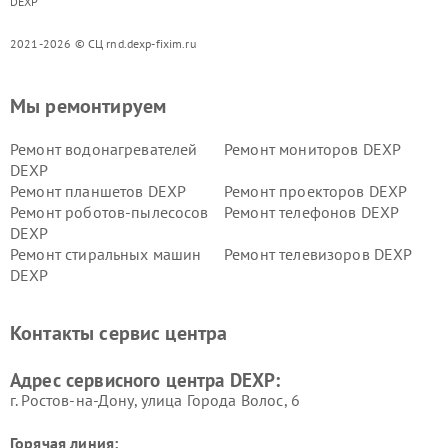
DEXP
2021-2026 © СЦ rnd.dexp-fixim.ru
Мы ремонтируем
Ремонт водонагревателей
Ремонт мониторов DEXP
DEXP
Ремонт планшетов DEXP
Ремонт проекторов DEXP
Ремонт роботов-пылесосов
Ремонт телефонов DEXP
DEXP
Ремонт стиральных машин
Ремонт телевизоров DEXP
DEXP
Ремонт холодильников DEXP
Ремонт электросамокатов
DEXP
Контакты сервис центра
Ремонт серверов DEXP
Ремонт мини пк DEXP
Адрес сервисного центра DEXP:
г. Ростов-на-Дону, улица Города Волос, 6
Горячая линия: