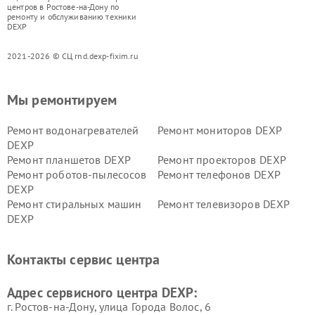
центров в Ростове-на-Дону по
ремонту и обслуживанию техники
DEXP
2021-2026 © СЦ rnd.dexp-fixim.ru
Мы ремонтируем
Ремонт водонагревателей
Ремонт мониторов DEXP
DEXP
Ремонт планшетов DEXP
Ремонт проекторов DEXP
Ремонт роботов-пылесосов
Ремонт телефонов DEXP
DEXP
Ремонт стиральных машин
Ремонт телевизоров DEXP
DEXP
Ремонт холодильников DEXP
Ремонт электросамокатов
DEXP
Контакты сервис центра
Ремонт серверов DEXP
Ремонт мини пк DEXP
Адрес сервисного центра DEXP:
г. Ростов-на-Дону, улица Города Волос, 6