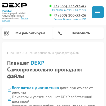
+7 (863) 333-92-43
Ежедневно с 9:00 до 21:00
FIX-DEXP
Ремонт устройств DEXP
+7 (800) 100-33-26
Специализированный
cервисный центр г.
Ростов-
Звонок бесплатный по РФ
на-Дону
Мы ремонтируем
Позвонить
-Дону
Планшет DEXP самопроизвольно пропадают файлы
Планшет
DEXP
Самопроизвольно пропадают
файлы
Бесплатная диагностика
даже при отказе от
ремонта
Привезем и увезем планшет DEXP собственной
Ремонт электросамокатов DEXP
Ремонт роботов-пылесосов DEXP
Ремонт стиральных машин DEXP
Ремонт видеорегистраторов DEXP
доставкой
Гарантия на наши работы по ремонту планшетов