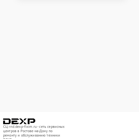
СЦ rnd.dexp-fixim.ru - сеть сервисных
центров в Ростове-на-Дону по
ремонту и обслуживанию техники