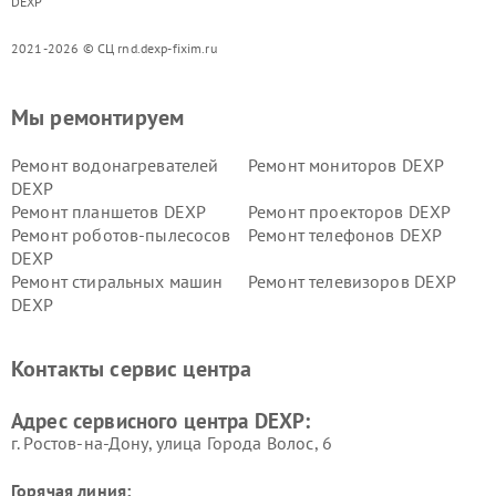
DEXP
2021-2026 © СЦ rnd.dexp-fixim.ru
Мы ремонтируем
Ремонт водонагревателей
Ремонт мониторов DEXP
DEXP
Ремонт планшетов DEXP
Ремонт проекторов DEXP
Ремонт роботов-пылесосов
Ремонт телефонов DEXP
DEXP
Ремонт стиральных машин
Ремонт телевизоров DEXP
DEXP
Ремонт холодильников DEXP
Ремонт электросамокатов
DEXP
Контакты сервис центра
Ремонт серверов DEXP
Ремонт мини пк DEXP
Адрес сервисного центра DEXP:
г. Ростов-на-Дону, улица Города Волос, 6
Горячая линия: