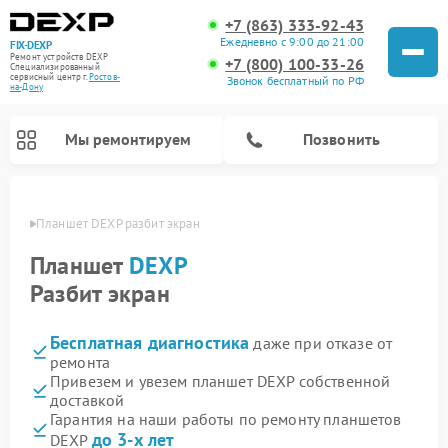
+7 (863) 333-92-43
Ежедневно с 9:00 до 21:00
FIX-DEXP
Ремонт устройств DEXP
+7 (800) 100-33-26
Специализированный
cервисный центр г.
Ростов-
Звонок бесплатный по РФ
на-Дону
Мы ремонтируем
Позвонить
-Дону
Планшет DEXP разбит экран
Планшет
DEXP
Разбит экран
Бесплатная диагностика
даже при отказе от
ремонта
Привезем и увезем планшет DEXP собственной
доставкой
Ремонт электросамокатов DEXP
Ремонт роботов-пылесосов DEXP
Ремонт стиральных машин DEXP
Ремонт видеорегистраторов DEXP
Гарантия на наши работы по ремонту планшетов
до 3-х лет
DEXP