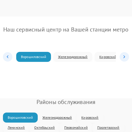
Наш сервисный центр на Вашей станции метро
Ворошиловский
Железнодорожный
Кировский
Л
Районы обслуживания
Ворошиловский
Железнодорожный
Кировский
Ленинский
Октябрьский
Первомайский
Пролетарский