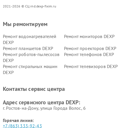
2021-2026 © СЦ rnd.dexp-fixim.ru
Мы ремонтируем
Ремонт водонагревателей
Ремонт мониторов DEXP
DEXP
Ремонт планшетов DEXP
Ремонт проекторов DEXP
Ремонт роботов-пылесосов
Ремонт телефонов DEXP
DEXP
Ремонт стиральных машин
Ремонт телевизоров DEXP
DEXP
Ремонт холодильников DEXP
Ремонт электросамокатов
DEXP
Контакты сервис центра
Ремонт серверов DEXP
Ремонт мини пк DEXP
Адрес сервисного центра DEXP:
г. Ростов-на-Дону, улица Города Волос, 6
Горячая линия:
+7 (863) 333-92-43