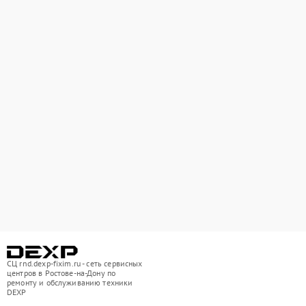
СЦ rnd.dexp-fixim.ru - сеть сервисных
центров в Ростове-на-Дону по
ремонту и обслуживанию техники
DEXP