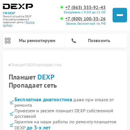
+7 (863) 333-92-43
Ежедневно с 9:00 до 21:00
FIX-DEXP
Ремонт устройств DEXP
+7 (800) 100-33-26
Специализированный
cервисный центр г.
Ростов-
Звонок бесплатный по РФ
на-Дону
Мы ремонтируем
Позвонить
-Дону
Планшет DEXP пропадает сеть
Планшет
DEXP
Пропадает сеть
Бесплатная диагностика
даже при отказе от
ремонта
Привезем и увезем планшет DEXP собственной
доставкой
Ремонт электросамокатов DEXP
Ремонт роботов-пылесосов DEXP
Ремонт стиральных машин DEXP
Ремонт видеорегистраторов DEXP
Гарантия на наши работы по ремонту планшетов
до 3-х лет
DEXP