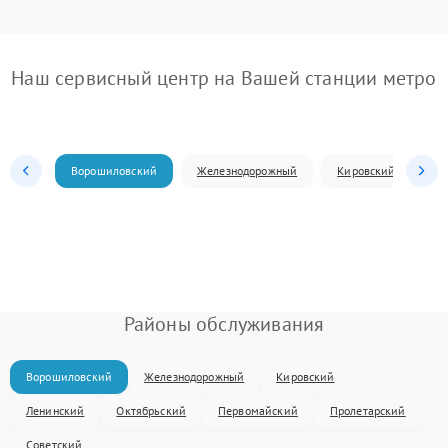
Наш сервисный центр на Вашей станции метро
Ворошиловский
Железнодорожный
Кировский
Л
Районы обслуживания
Ворошиловский
Железнодорожный
Кировский
Ленинский
Октябрьский
Первомайский
Пролетарский
Советский