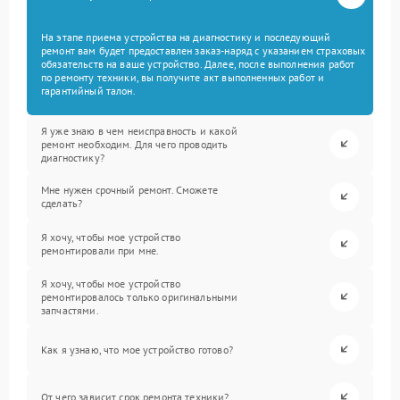
На этапе приема устройства на диагностику и последующий
ремонт вам будет предоставлен заказ-наряд с указанием страховых
обязательств на ваше устройство. Далее, после выполнения работ
по ремонту техники, вы получите акт выполненных работ и
гарантийный талон.
Я уже знаю в чем неисправность и какой
ремонт необходим. Для чего проводить
диагностику?
Мне нужен срочный ремонт. Сможете
сделать?
Я хочу, чтобы мое устройство
ремонтировали при мне.
Я хочу, чтобы мое устройство
ремонтировалось только оригинальными
запчастями.
Как я узнаю, что мое устройство готово?
От чего зависит срок ремонта техники?