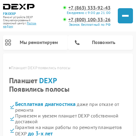
+7 (863) 333-92-43
Ежедневно с 9:00 до 21:00
FIX-DEXP
Ремонт устройств DEXP
+7 (800) 100-33-26
Специализированный
cервисный центр г.
Ростов-
Звонок бесплатный по РФ
на-Дону
Мы ремонтируем
Позвонить
-Дону
Планшет DEXP появились полосы
Планшет
DEXP
Появились полосы
Бесплатная диагностика
даже при отказе от
ремонта
Привезем и увезем планшет DEXP собственной
доставкой
Ремонт электросамокатов DEXP
Ремонт роботов-пылесосов DEXP
Ремонт стиральных машин DEXP
Ремонт видеорегистраторов DEXP
Гарантия на наши работы по ремонту планшетов
до 3-х лет
DEXP