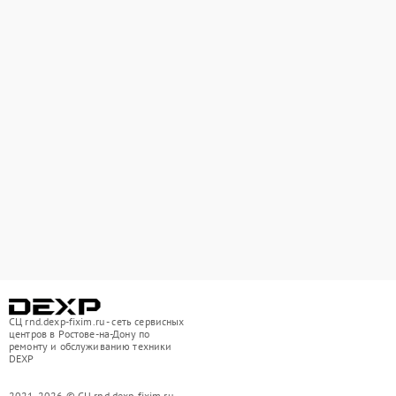
СЦ rnd.dexp-fixim.ru - сеть сервисных
центров в Ростове-на-Дону по
ремонту и обслуживанию техники
DEXP
2021-2026 © СЦ rnd.dexp-fixim.ru