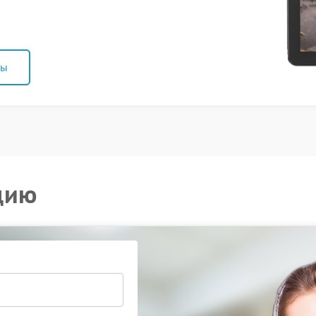
ны
цию