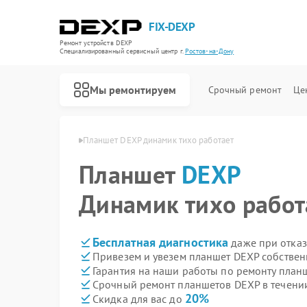
FIX-DEXP
Ремонт устройств DEXP
Специализированный cервисный центр г.
Ростов-на-Дону
Мы ремонтируем
Срочный ремонт
Це
 в Ростове-на-Дону
Планшет DEXP динамик тихо работает
Планшет
DEXP
Динамик тихо работ
Бесплатная диагностика
даже при отказ
Привезем и увезем планшет DEXP собствен
Гарантия на наши работы по ремонту пла
Срочный ремонт планшетов DEXP в течени
20%
Скидка для вас до
Ремонт водонагревателей DEXP
Ремонт роботов-пылесосов DEXP
Ремонт стиральных машин DEXP
Ремонт электросамокатов DEXP
Ремонт видеорегистраторов DEXP