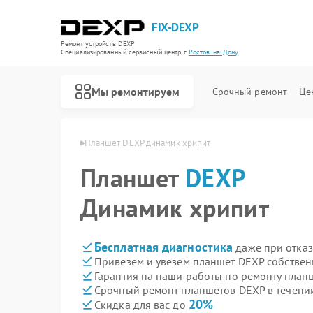
FIX-DEXP
Ремонт устройств DEXP
Специализированный cервисный центр г.
Ростов-на-Дону
Мы ремонтируем
Срочный ремонт
Це
 в Ростове-на-Дону
Планшет DEXP динамик хрипит
Планшет
DEXP
Динамик хрипит
Бесплатная диагностика
даже при отказ
Привезем и увезем планшет DEXP собствен
Гарантия на наши работы по ремонту пла
Срочный ремонт планшетов DEXP в течени
20%
Скидка для вас до
Ремонт водонагревателей DEXP
Ремонт роботов-пылесосов DEXP
Ремонт стиральных машин DEXP
Ремонт электросамокатов DEXP
Ремонт видеорегистраторов DEXP