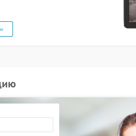
ны
цию