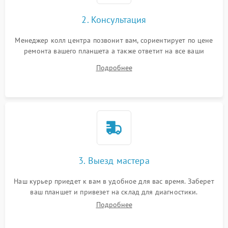
Сенсорное управление
2. Консультация
Проблемы с механикой
Менеджер колл центра позвонит вам, сориентирует по цене
ремонта вашего планшета а также ответит на все ваши
Питание и аккумулятор
вопросы.
Подробнее
Кнопки и органы управления
Звук и аудио
Камеры
ПО
3. Выезд мастера
Наш курьер приедет к вам в удобное для вас время. Заберет
ваш планшет и привезет на склад для диагностики.
Подробнее