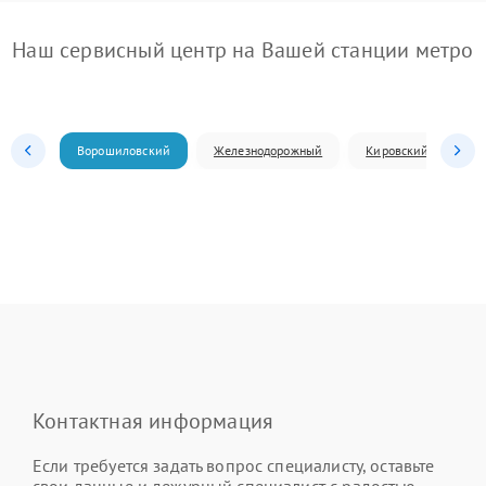
Наш сервисный центр на Вашей станции метро
Ворошиловский
Железнодорожный
Кировский
Л
Контактная информация
Если требуется задать вопрос специалисту, оставьте
свои данные и дежурный специалист с радостью