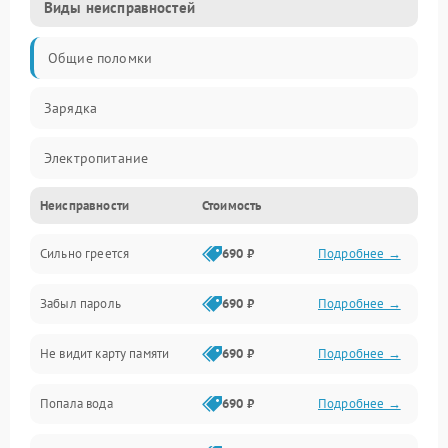
Виды неисправностей
Общие поломки
Зарядка
Электропитание
Неисправности
Стоимость
Экран и изображение
Сильно греется
690 ₽
Подробнее →
Дисплей
Забыл пароль
690 ₽
Подробнее →
Экран (дисплей)
Не видит карту памяти
690 ₽
Подробнее →
Связь
Попала вода
690 ₽
Подробнее →
Разговор (микрофон, динамик)