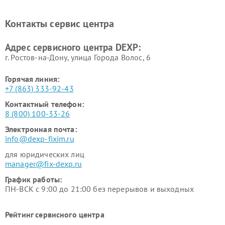
Ремонт холодильников DEXP
Ремонт электросамокатов
DEXP
Контакты сервис центра
Ремонт серверов DEXP
Ремонт мини пк DEXP
Адрес сервисного центра DEXP:
г. Ростов-на-Дону, улица Города Волос, 6
Горячая линия:
+7 (863) 333-92-43
Контактный телефон:
8 (800) 100-33-26
Электронная почта:
info@dexp-fixim.ru
для юридических лиц
manager@fix-dexp.ru
График работы:
ПН-ВСК с 9:00 до 21:00 без перерывов и выходных
Рейтинг сервисного центра