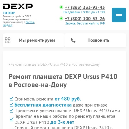
+7 (863) 333-92-43
Ежедневно с 9:00 до 21:00
FIX-DEXP
Ремонт устройств DEXP
+7 (800) 100-33-26
Специализированный
cервисный центр г.
Ростов-
Звонок бесплатный по РФ
на-Дону
Мы ремонтируем
Позвонить
-Дону
Ремонт планшета DEXP Ursus P410 в Ростове-на-Дону
Ремонт планшета DEXP Ursus P410
в Ростове-на-Дону
от 480 руб.
Стоимость ремонта
Бесплатная диагностика
даже при отказе
Привезем и увезем планшет DEXP Ursus P410 сами
Гарантия на наши работы по ремонту планшетов
Ремонт электросамокатов DEXP
Ремонт роботов-пылесосов DEXP
Ремонт стиральных машин DEXP
Ремонт видеорегистраторов DEXP
до 3-х лет
DEXP Ursus P410
Срочный ремонт планшетов DEXP Ursus P410 в