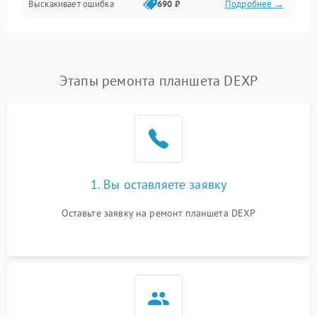
Выскакивает ошибка
690 ₽
Подробнее →
Перегрев и нестабильная работа
Влага и механические повреждения
Сеть и интернет
Этапы ремонта планшета DEXP
Зарядка и разъёмы
Программные сбои
1. Вы оставляете заявку
Память и данные
Оставьте заявку на ремонт планшета DEXP
Режим работы
Связь и беспроводные модули
Камера