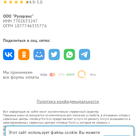
4.9-5.0
ООО "Русервис"
ИНН 7702633247
ОГРН 1077746335776
Поделиться в соц. сетях:
Мы принимаем
все формы оплаты
Политика конфиденциальности
Вся информация на сайте носит исключительно справочный характер.
Товарные знаки используются исключительно для описания устройств, в отношении которых
сервисные центры rnd.dexp-fixim.ru предоставляют услуги по ремонту. Услуги оказываются в
неавторизованных сервисных центрах rnd.dexp-fixim.ru, которые не связаны с
правообладателями товарных знаков или их официальными представителями.
Ремонт осуществляется для устройств, уже введенных в гражданский оборот в соответствии
Этот сайт использует файлы cookie. Вы можете
со статьей 1487 ГК РФ.