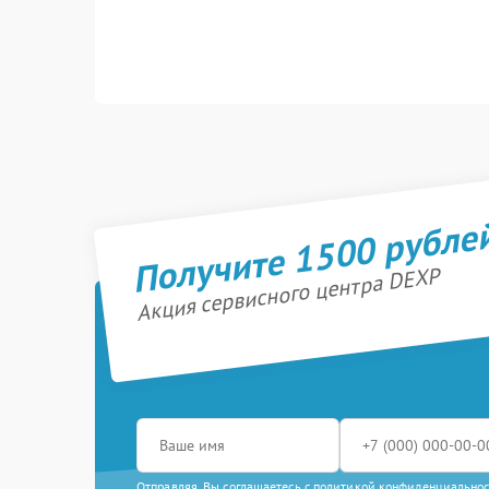
Получите 1500 рубле
Акция сервисного центра DEXP
Отправляя, Вы соглашаетесь с
политикой конфиденциально