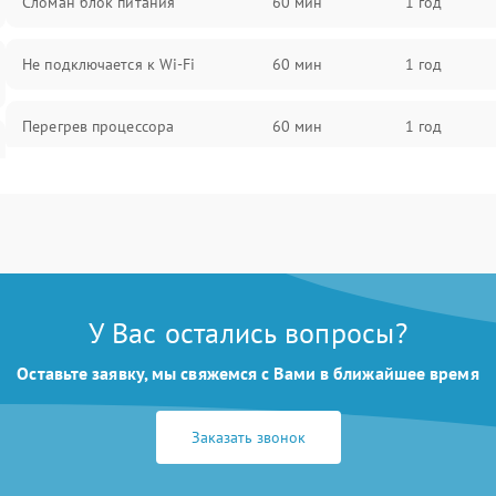
Сломан блок питания
60 мин
1 год
Не подключается к Wi-Fi
60 мин
1 год
Перегрев процессора
60 мин
1 год
Проблемы с видеокартой
60 мин
1 год
Проблемы с подключением
60 мин
1 год
внешних устройств
У Вас остались вопросы?
Не работает система охлаждения
60 мин
1 год
Оставьте заявку, мы свяжемся с Вами в ближайшее время
Ошибки в работе оперативной
60 мин
1 год
памяти
Заказать звонок
Не распознается USB-порт
60 мин
1 год