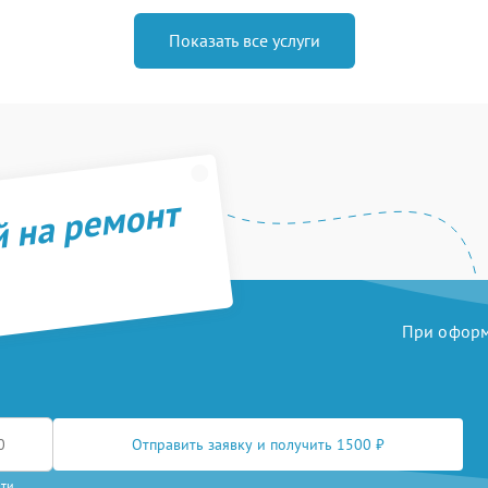
Показать все услуги
й на ремонт
При оформл
Отправить заявку и получить 1500 ₽
сти