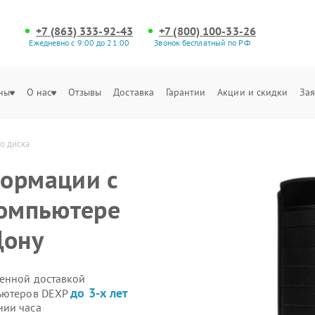
+7 (863) 333-92-43
+7 (800) 100-33-26
Ежедневно с 9:00 до 21:00
Звонок бесплатный по РФ
ны
О нас
Отзывы
Доставка
Гарантии
Акции и скидки
Зая
о диска
формации с
компьютере
Дону
венной доставкой
до 3-х лет
пьютеров DEXP
нии часа