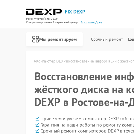
FIX-DEXP
Ремонт устройств DEXP
Специализированный cервисный центр г.
Ростов-на-Дону
Мы ремонтируем
Срочный ремонт
Це
 в Ростове-на-Дону
Компьютер DEXP восстановление информации с жёстког
Восстановление ин
жёсткого диска на 
DEXP в Ростове-на-
Привезем и увезем компьютер DEXP собст
Гарантия на наши работы по ремонту ком
Срочный ремонт компьютеров DEXP в тече
Ремонт водонагревателей DEXP
Ремонт роботов-пылесосов DEXP
Ремонт стиральных машин DEXP
Ремонт электросамокатов DEXP
Ремонт видеорегистраторов DEXP