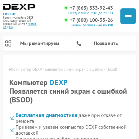
+7 (863) 333-92-43
Ежедневно с 9:00 до 21:00
FIX-DEXP
Ремонт устройств DEXP
+7 (800) 100-33-26
Специализированный
cервисный центр г.
Ростов-
Звонок бесплатный по РФ
на-Дону
Мы ремонтируем
Позвонить
-Дону
Компьютер DEXP появляется синий экран с ошибкой (bsod)
Компьютер
DEXP
Появляется синий экран с ошибкой
(BSOD)
Бесплатная диагностика
даже при отказе от
ремонта
Привезем и увезем компьютер DEXP собственной
Ремонт роботов-пылесосов DEXP
Ремонт стиральных машин DEXP
Ремонт электросамокатов DEXP
Ремонт видеорегистраторов DEXP
доставкой
Гарантия на наши работы по ремонту