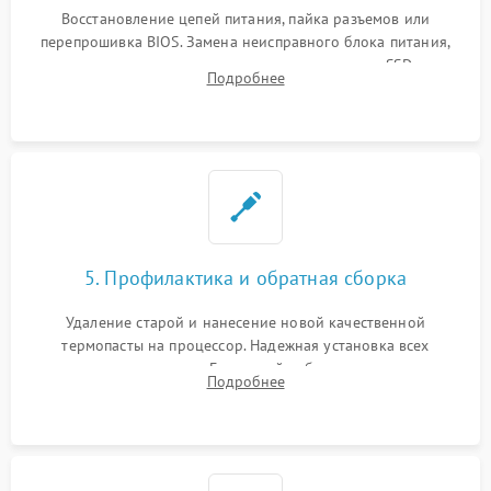
Восстановление цепей питания, пайка разъемов или
перепрошивка BIOS. Замена неисправного блока питания,
видеокарты, процессора или установка нового SSD для
Подробнее
восстановления и повышения скорости работы системы.
5. Профилактика и обратная сборка
Удаление старой и нанесение новой качественной
термопасты на процессор. Надежная установка всех
комплектующих в слоты. Грамотный кабель-менеджмент для
Подробнее
обеспечения правильной циркуляции воздуха внутри
корпуса ПК.