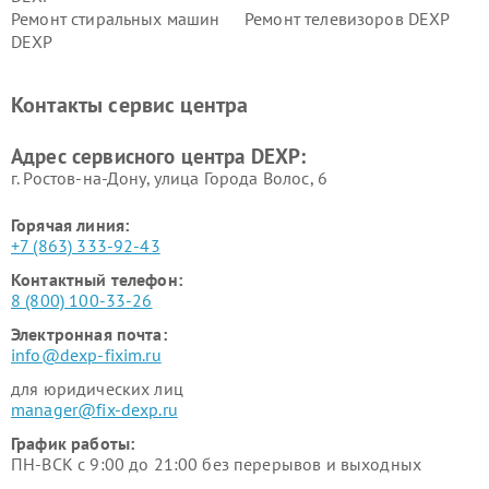
Ремонт стиральных машин
Ремонт телевизоров DEXP
DEXP
Ремонт холодильников DEXP
Ремонт электросамокатов
DEXP
Контакты сервис центра
Ремонт серверов DEXP
Ремонт мини пк DEXP
Адрес сервисного центра DEXP:
г. Ростов-на-Дону, улица Города Волос, 6
Горячая линия:
+7 (863) 333-92-43
Контактный телефон:
8 (800) 100-33-26
Электронная почта:
info@dexp-fixim.ru
для юридических лиц
manager@fix-dexp.ru
График работы:
ПН-ВСК с 9:00 до 21:00 без перерывов и выходных