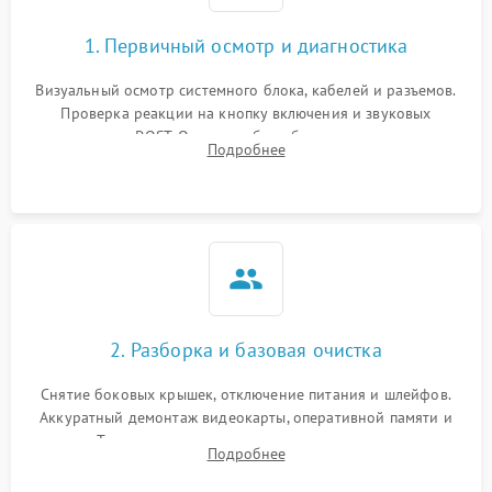
1. Первичный осмотр и диагностика
Визуальный осмотр системного блока, кабелей и разъемов.
Проверка реакции на кнопку включения и звуковых
сигналов POST. Оценка работы блока питания для
Подробнее
локализации базовых неисправностей без полного разбора.
2. Разборка и базовая очистка
Снятие боковых крышек, отключение питания и шлейфов.
Аккуратный демонтаж видеокарты, оперативной памяти и
кулеров. Тщательная очистка корпуса и радиаторов от пыли
Подробнее
с помощью сжатого воздуха для предотвращения
замыканий.